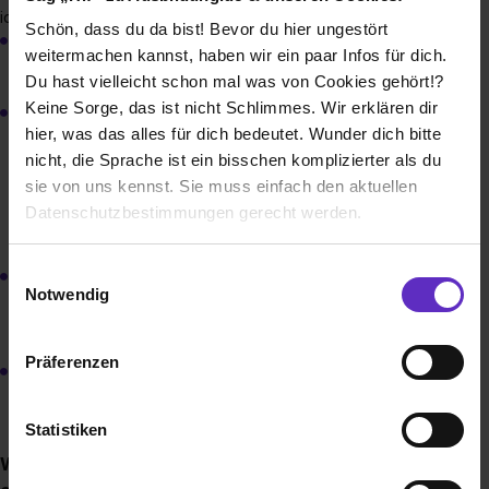
idealerweise die folgenden Kriterien erfüllen:
Schön, dass du da bist! Bevor du hier ungestört
Schulabschluss mindestens Mittlere Reife bzw. ein als
weitermachen kannst, haben wir ein paar Infos für dich.
gleichwertig anerkannter Bildungsabschluss
Du hast vielleicht schon mal was von Cookies gehört!?
Keine Sorge, das ist nicht Schlimmes. Wir erklären dir
Oder ein Hauptschulabschluss mit erfolgreich
hier, was das alles für dich bedeutet. Wunder dich bitte
abgeschlossener einjähriger Ausbildung zum
Gesundheits- und Krankenpflegeassistenten (m/w/d) /
nicht, die Sprache ist ein bisschen komplizierter als du
Altenpflegehelfer (m/w/d) bzw. mit einer anderen
sie von uns kennst. Sie muss einfach den aktuellen
erfolgreich abgeschlossenen Berufsausbildung (mind. 2-
Datenschutzbestimmungen gerecht werden.
jährig).
Die Nutzung von Cookies auf Ausbildung.de
Einwilligungsauswahl
Gesundheitliche Eignung für den Beruf. Hierzu findet eine
Notwendig
arbeitsmedizinische Untersuchung durch unsere
Wir verwenden Cookies zur technischen Funktion
Betriebsärztin statt.
unserer Webseite („Notwendig“), um von dir bei
Präferenzen
Benutzung der Webseite getroffenen Einstellungen zu
Keine Eintragungen im Führungszeugnis
speichern ( „Präferenzen“), die Zugriffe auf unsere
Webseite zu analysieren („Statistiken“), um
Statistiken
Informationen zu deiner Verwendung unserer Website an
Welche Unterlagen sollte meine Bewerbung
unsere Partner für soziale Medien, Werbung und