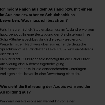
erlauben“. Die Einwilligung zur Platzierung von Cookies
Ich möchte mich aus dem Ausland bzw. mit einem
der Kategorien „Präferenzen“, „Statistiken“ und „Social
im Ausland erworbenen Schulabschluss
Media und Marketing“ umfasst hierbei die Einwilligung
bewerben. Was muss ich beachten?
zur Übermittlung deiner Daten in die USA (Art. 49 Abs. 1
S. 1 lit. a) DS-GVO). Die USA verfügen über kein
Falls Ihr euren Schul-/Studienabschluss im Ausland erworben
angemessenes Datenschutzniveau (EuGH – Schrems
habt, benötigt Ihr eine Bestätigung der Gleichstellung Ihres
II). Du kannst die von dir erteilte Einwilligung jederzeit mit
Schul-/Studienabschluss durch die Bezirksregierung.
Wirkung für die Zukunft ganz oder teilweise über unsere
Weiterhin ist ein Nachweis über ausreichende deutsche
Sprachkenntnisse
(mindestens Level B1, B2 wird empfohlen)
Datenschutzerklärung unter dem Punkt „Datenschutz-
erforderlich.
Einstellungen“ widerrufen. Weitere Informationen zu den
Falls Ihr Nicht-EU-Bürger seid benötigt für die Dauer Eurer
einzelnen Cookies findest du durch Klick auf „Details
Ausbildung eine Aufenthaltsgenehmigung.
zeigen“. Weitere Informationen:
Datenschutzerklärung
,
Bitte beachtet, dass Ihr die entsprechenden Unterlagen
Impressum
.
vorliegen habt,
bevor Ihr eine Bewerbung einreicht.
Wie sieht die Betreuung der Azubis während der
Ausbildung aus?
Während der Praxisphasen werdet Ihr von einer