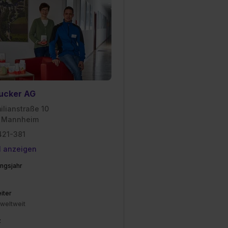
ucker AG
ilianstraße 10
 Mannheim
421-381
l anzeigen
ngsjahr
iter
 weltweit
z