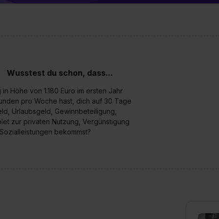
enes Datenschutzniveau (EuGH – Schrems II). Du kannst die von 
e Zukunft ganz oder teilweise über unsere Datenschutzerklärung 
widerrufen. Weitere Informationen zu den einzelnen Cookies find
formationen:
Datenschutzerklärung
,
Impressum
.
Wusstest du schon, dass...
 in Höhe von 1.180 Euro im ersten Jahr
 Stunden pro Woche hast, dich auf 30 Tage
ld, Urlaubsgeld, Gewinnbeteiligung,
let zur privaten Nutzung, Vergünstigung
e Sozialleistungen bekommst?