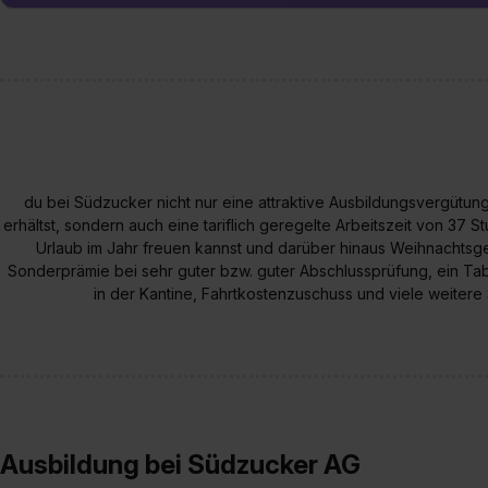
verfügen über kein angemess
jederzeit mit Wirkung für di
„Datenschutz-Einstellungen“ 
„Details zeigen“. Weitere In
du bei Südzucker nicht nur eine attraktive Ausbildungsvergütung
erhältst, sondern auch eine tariflich geregelte Arbeitszeit von 37
Urlaub im Jahr freuen kannst und darüber hinaus Weihnachtsge
Sonderprämie bei sehr guter bzw. guter Abschlussprüfung, ein Tab
in der Kantine, Fahrtkostenzuschuss und viele weiter
Ausbildung bei Südzucker AG