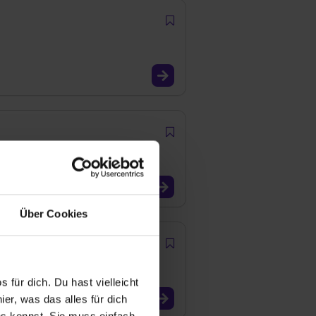
Über Cookies
h for Business"
 für dich. Du hast vielleicht
er, was das alles für dich