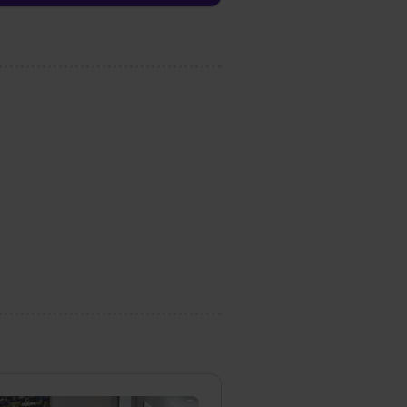
dir erteilte Einwilligung
unter dem Punkt
est du durch Klick auf