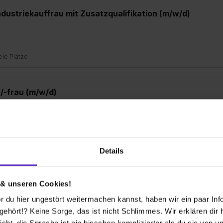
dustriekauffrau mit Zusatzqualifikation (m/w/d)
reie Plätze
/-frau (m/w/d)
er Platz
Details
dustriekauffrau (m/w/d) mit Zusatzqualifikation "Englis
 & unseren Cookies!
 du hier ungestört weitermachen kannst, haben wir ein paar Infos
hört!? Keine Sorge, das ist nicht Schlimmes. Wir erklären dir hi
reier Platz