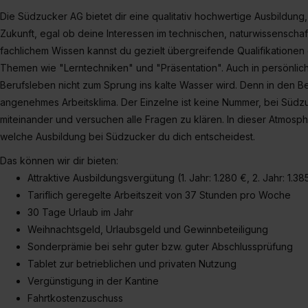
Die Südzucker AG bietet dir eine qualitativ hochwertige Ausbildung,
Zukunft, egal ob deine Interessen im technischen, naturwissenscha
fachlichem Wissen kannst du gezielt übergreifende Qualifikationen
Themen wie "Lerntechniken" und "Präsentation". Auch in persönlicher
Berufsleben nicht zum Sprung ins kalte Wasser wird. Denn in den B
angenehmes Arbeitsklima. Der Einzelne ist keine Nummer, bei Südzu
miteinander und versuchen alle Fragen zu klären. In dieser Atmosph
welche Ausbildung bei Südzucker du dich entscheidest.
Das können wir dir bieten:
Attraktive Ausbildungsvergütung (1. Jahr: 1.280 €, 2. Jahr: 1.385
Tariflich geregelte Arbeitszeit von 37 Stunden pro Woche
30 Tage Urlaub im Jahr
Weihnachtsgeld, Urlaubsgeld und Gewinnbeteiligung
Sonderprämie bei sehr guter bzw. guter Abschlussprüfung
Tablet zur betrieblichen und privaten Nutzung
Vergünstigung in der Kantine
Fahrtkostenzuschuss