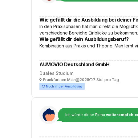
Wie gefällt dir die Ausbildung bei deiner F
In den Praxisphasen hat man direkt die Möglich
verschiedene Bereiche Einblicke zu bekommen.
Wie gefällt dir dein Ausbildungsberuf?
Kombination aus Praxis und Theorie. Man lernt v
AUMOVIO Deutschland GmbH
Duales Studium
Ort
Ausbildungsbeginn
Arbeitszeit
Frankfurt am Main
2025
7 Std. pro Tag
Noch in der Ausbildung
Ich würde diese Firma
weiterempfehle