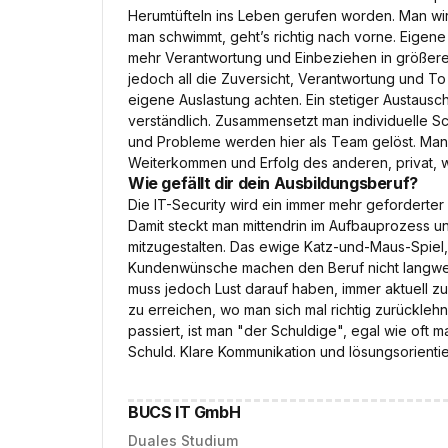
Herumtüfteln ins Leben gerufen worden. Man wir
man schwimmt, geht’s richtig nach vorne. Eigen
mehr Verantwortung und Einbeziehen in größere P
jedoch all die Zuversicht, Verantwortung und 
eigene Auslastung achten. Ein stetiger Austausch 
verständlich. Zusammensetzt man individuelle S
und Probleme werden hier als Team gelöst. Man
Weiterkommen und Erfolg des anderen, privat, wie
Wie gefällt dir dein Ausbildungsberuf?
Die IT-Security wird ein immer mehr geforderter B
Damit steckt man mittendrin im Aufbauprozess u
mitzugestalten. Das ewige Katz-und-Maus-Spiel
Kundenwünsche machen den Beruf nicht langweil
muss jedoch Lust darauf haben, immer aktuell zu
zu erreichen, wo man sich mal richtig zurückle
passiert, ist man "der Schuldige", egal wie oft m
Schuld. Klare Kommunikation und lösungsorientie
BUCS IT GmbH
Duales Studium