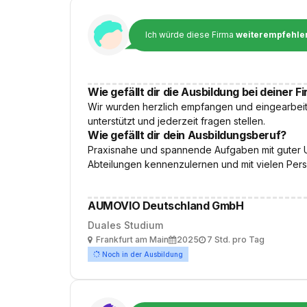
Ich würde diese Firma
weiterempfehle
Wie gefällt dir die Ausbildung bei deiner F
Wir wurden herzlich empfangen und eingearbeit
unterstützt und jederzeit fragen stellen.
Wie gefällt dir dein Ausbildungsberuf?
Praxisnahe und spannende Aufgaben mit guter Un
Abteilungen kennenzulernen und mit vielen Per
AUMOVIO Deutschland GmbH
Duales Studium
Ort
Ausbildungsbeginn
Arbeitszeit
Frankfurt am Main
2025
7 Std. pro Tag
Noch in der Ausbildung