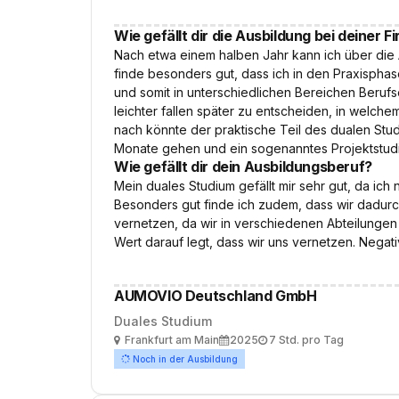
Wie gefällt dir die Ausbildung bei deiner F
Nach etwa einem halben Jahr kann ich über die A
finde besonders gut, dass ich in den Praxispha
und somit in unterschiedlichen Bereichen Beruf
leichter fallen später zu entscheiden, in welch
nach könnte der praktische Teil des dualen Studi
Monate gehen und ein sogenanntes Projektstudi
Wie gefällt dir dein Ausbildungsberuf?
Mein duales Studium gefällt mir sehr gut, da ic
Besonders gut finde ich zudem, dass wir dadurc
vernetzen, da wir in verschiedenen Abteilunge
Wert darauf legt, dass wir uns vernetzen. Negati
AUMOVIO Deutschland GmbH
Duales Studium
Ort
Ausbildungsbeginn
Arbeitszeit
Frankfurt am Main
2025
7 Std. pro Tag
Noch in der Ausbildung