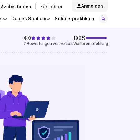
Anmelden
Azubis finden
|
Für Lehrer
Stellen finde
er
Duales Studium
Schülerpraktikum
4,0
100
%
7
Bewertungen von Azubis
Weiterempfehlung