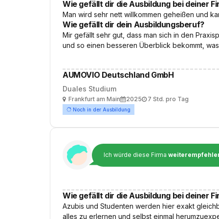
Wie gefällt dir die Ausbildung bei deiner F
Man wird sehr nett willkommen geheißen und ka
Wie gefällt dir dein Ausbildungsberuf?
Mir gefällt sehr gut, dass man sich in den Pra
und so einen besseren Überblick bekommt, was
AUMOVIO Deutschland GmbH
Duales Studium
Ort
Ausbildungsbeginn
Arbeitszeit
Frankfurt am Main
2025
7 Std. pro Tag
Noch in der Ausbildung
Ich würde diese Firma
weiterempfehle
Wie gefällt dir die Ausbildung bei deiner F
Azubis und Studenten werden hier exakt gleichb
alles zu erlernen und selbst einmal herumzuexp