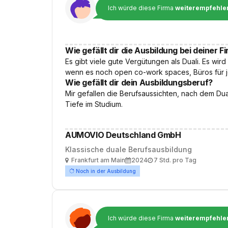
Ich würde diese Firma
weiterempfehle
Wie gefällt dir die Ausbildung bei deiner F
Es gibt viele gute Vergütungen als Duali. Es wir
wenn es noch open co-work spaces, Büros für j
Wie gefällt dir dein Ausbildungsberuf?
Mir gefallen die Berufsaussichten, nach dem Dua
Tiefe im Studium.
AUMOVIO Deutschland GmbH
Klassische duale Berufsausbildung
Ort
Ausbildungsbeginn
Arbeitszeit
Frankfurt am Main
2024
7 Std. pro Tag
Noch in der Ausbildung
Ich würde diese Firma
weiterempfehle