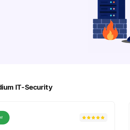
ium IT-Security
n!