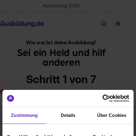
Ausbildung 2026
Stellen finden
Wie war/ist deine Ausbildung?
Sei ein Held und hilf
anderen
Schritt 1 von 7
Art der Ausbildung
Zustimmung
Details
Über Cookies
Klassische duale Berufsausbildung
Schulische Ausbildung