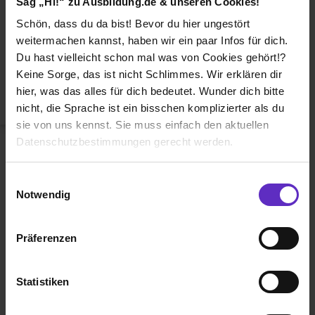
Sag „Hi!“ zu Ausbildung.de & unseren Cookies!
Duales Studium
Schön, dass du da bist! Bevor du hier ungestört
Weiterbildung
weitermachen kannst, haben wir ein paar Infos für dich.
Du hast vielleicht schon mal was von Cookies gehört!?
Betriebsinterne Ausbildung
Keine Sorge, das ist nicht Schlimmes. Wir erklären dir
Abiturientenprogramm
hier, was das alles für dich bedeutet. Wunder dich bitte
nicht, die Sprache ist ein bisschen komplizierter als du
Weiter zu Schritt 2
sie von uns kennst. Sie muss einfach den aktuellen
Datenschutzbestimmungen gerecht werden.
Die Nutzung von Cookies auf Ausbildung.de
Einwilligungsauswahl
Notwendig
Wir verwenden Cookies zur technischen Funktion
unserer Webseite („Notwendig“), um von dir bei
Präferenzen
Benutzung der Webseite getroffenen Einstellungen zu
Ausbildung.de ist eines der führenden
speichern ( „Präferenzen“), die Zugriffe auf unsere
Portale für
Ausbildung, duales
Webseite zu analysieren („Statistiken“), um
Statistiken
Studium
und
Schülerpraktikum.
Informationen zu deiner Verwendung unserer Website an
unsere Partner für soziale Medien, Werbung und