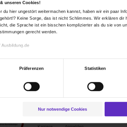
 & unseren Cookies!
 du hier ungestört weitermachen kannst, haben wir ein paar Infos
hört!? Keine Sorge, das ist nicht Schlimmes. Wir erklären dir hi
icht, die Sprache ist ein bisschen komplizierter als du sie von 
estimmungen gerecht werden.
 Ausbildung.de
echnischen Funktion unserer Webseite („Notwendig“), um von di
lungen zu speichern ( „Präferenzen“), die Zugriffe auf unsere We
Präferenzen
Statistiken
ionen zu deiner Verwendung unserer Website an unsere Partner f
und um Inhalte und Anzeigen zu personalisieren („Social Media 
tionen möglicherweise mit weiteren Daten zusammen, die du ihnen
g der Dienste gesammelt haben. Durch Klick auf den Button „C
 der Datenverarbeitung für alle genannten Verwendungszweck
ei der separaten Aktivierung von „Social Media und Marketing“ bi
Nur notwendige Cookies
Über uns
Für dich
 Setzen der Cookies externe Inhalte (z.B. Videos oder Posts) an
Kontakt
Inserieren
ne Daten an Social Media Dienste, ggfs. mit Sitz in den USA, üb
Karriere
Anmelden