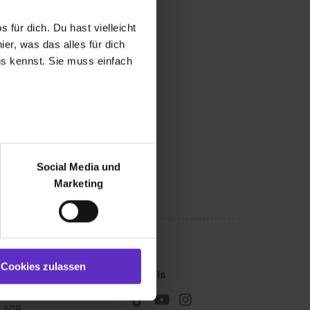
 für dich. Du hast vielleicht
er, was das alles für dich
uns kennst. Sie muss einfach
r bei Benutzung der
bseite zu analysieren
Social Media und
ür soziale Medien, Werbung
Marketing
und Marketing“). Unsere
 bereitgestellt hast oder die
ookies zulassen“ stimmst du
e (ausgenommen „Notwendig“)
st du auch damit
Cookies zulassen
Kleingedrucktes
Socials
gezeigt und hierfür
Impressum
ermittelt werden. Eine
AGB