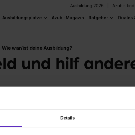
Ausbildung 2026
Azubis fin
Ausbildungsplätze
Azubi-Magazin
Ratgeber
Duales 
Wie war/ist deine Ausbildung?
eld und hilf ander
Details