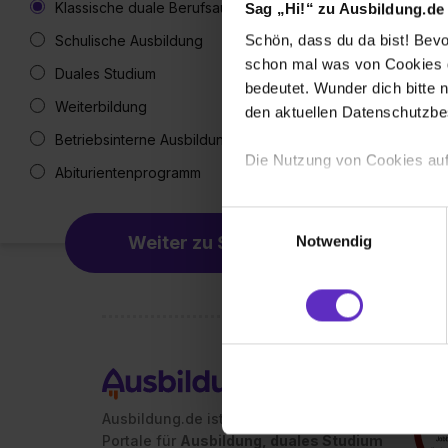
Klassische duale Berufsausbildung
Sag „Hi!“ zu Ausbildung.de
Schön, dass du da bist! Bevor
Schulische Ausbildung
schon mal was von Cookies ge
Duales Studium
bedeutet. Wunder dich bitte n
Weiterbildung
den aktuellen Datenschutzb
Betriebsinterne Ausbildung
Die Nutzung von Cookies auf
Abiturientenprogramm
Wir verwenden Cookies zur t
Einwilligungsauswahl
Webseite getroffenen Einstel
Weiter zu Schritt 2
Notwendig
(„Statistiken“), um Informat
und Analysen weiterzugeben 
Partner führen diese Informa
sie im Rahmen deiner Nutzun
dem Setzen der Cookies und
zu. . In diesem Fall sowie b
einverstanden, dass dir nach
Ausbildung.de ist eines der führenden
erforderliche personenbezoge
Portale für
Ausbildung, duales Studium