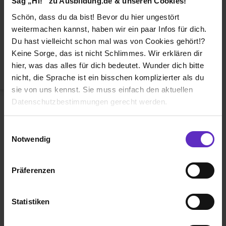
Sag „Hi!“ zu Ausbildung.de & unseren Cookies!
Duales Studium
Schön, dass du da bist! Bevor du hier ungestört
Weiterbildung
weitermachen kannst, haben wir ein paar Infos für dich.
Du hast vielleicht schon mal was von Cookies gehört!?
Betriebsinterne Ausbildung
Keine Sorge, das ist nicht Schlimmes. Wir erklären dir
Abiturientenprogramm
hier, was das alles für dich bedeutet. Wunder dich bitte
nicht, die Sprache ist ein bisschen komplizierter als du
Weiter zu Schritt 2
sie von uns kennst. Sie muss einfach den aktuellen
Datenschutzbestimmungen gerecht werden.
Die Nutzung von Cookies auf Ausbildung.de
Einwilligungsauswahl
Notwendig
Wir verwenden Cookies zur technischen Funktion
unserer Webseite („Notwendig“), um von dir bei
Präferenzen
Benutzung der Webseite getroffenen Einstellungen zu
Ausbildung.de ist eines der führenden
speichern ( „Präferenzen“), die Zugriffe auf unsere
Portale für
Ausbildung, duales
Webseite zu analysieren („Statistiken“), um
Statistiken
Studium
und
Schülerpraktikum.
Informationen zu deiner Verwendung unserer Website an
unsere Partner für soziale Medien, Werbung und