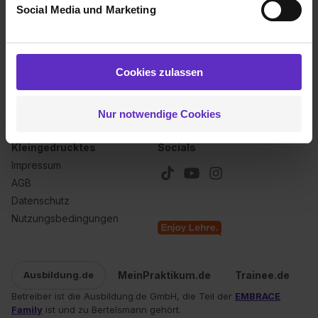
Social Media und Marketing
Analysen weiterzugeben und um Inhalte und Anzeigen zu
personalisieren („Social Media und Marketing“). Unsere
Über uns
Für dich
Partner führen diese Informationen möglicherweise mit
Kontakt
Inserieren
weiteren Daten zusammen, die du ihnen bereitgestellt
Cookies zulassen
Karriere
Anmelden
hast oder die sie im Rahmen deiner Nutzung der Dienste
Ausbildungsbarometer 2026
gesammelt haben. Durch Klick auf den Button „Cookies
Nur notwendige Cookies
zulassen“ stimmst du dem Setzen der Cookies und der
Datenverarbeitung für alle genannten
Kleingedrucktes
Socials
Verwendungszwecke (ausgenommen „Notwendig“) zu. .
Impressum
In diesem Fall sowie bei der separaten Aktivierung von
„Social Media und Marketing“ bist du auch damit
AGB
einverstanden, dass dir nach Setzen der Cookies externe
Datenschutz
Inhalte (z.B. Videos oder Posts) angezeigt und hierfür
Nutzungsbedingungen
erforderliche personenbezogene Daten an Social Media
Dienste, ggfs. mit Sitz in den USA, übermittelt werden.
Eine Erlaubnis hierfür kannst du auch später noch im
MeinPraktikum.de
Trainee.de
Ausbildung.de
Einzelfall bei dem jeweiligen Inhalt erteilen. Willst du nur
Betreiber ist die Ausbildung.de GmbH, die Teil der
EMBRACE
bestimmte Verwendungszwecke zulassen, triff deine
Family
ist und zu Bertelsmann gehört.