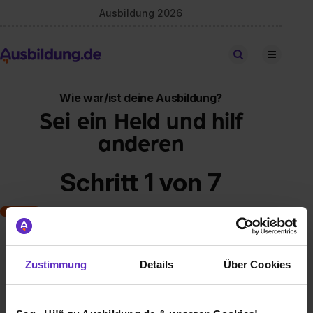
Ausbildung 2026
Stellen finden
Wie war/ist deine Ausbildung?
Sei ein Held und hilf
anderen
Schritt 1 von 7
Art der Ausbildung
Zustimmung
Details
Über Cookies
Klassische duale Berufsausbildung
Schulische Ausbildung