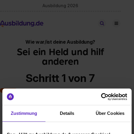
Ausbildung 2026
Stellen finden
Wie war/ist deine Ausbildung?
Sei ein Held und hilf
anderen
Schritt 1 von 7
Art der Ausbildung
Zustimmung
Details
Über Cookies
Klassische duale Berufsausbildung
Schulische Ausbildung