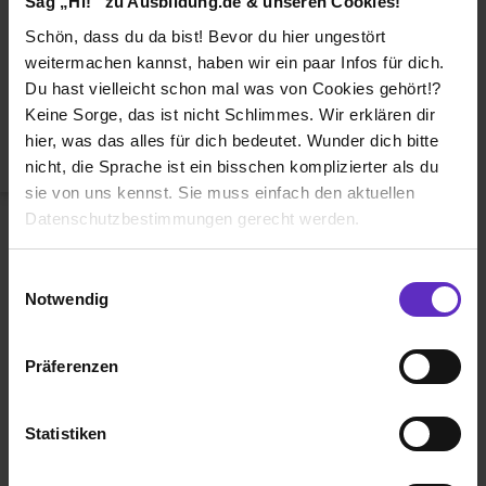
Sag „Hi!“ zu Ausbildung.de & unseren Cookies!
Duales Studium
Schön, dass du da bist! Bevor du hier ungestört
Weiterbildung
weitermachen kannst, haben wir ein paar Infos für dich.
Du hast vielleicht schon mal was von Cookies gehört!?
Betriebsinterne Ausbildung
Keine Sorge, das ist nicht Schlimmes. Wir erklären dir
Abiturientenprogramm
hier, was das alles für dich bedeutet. Wunder dich bitte
nicht, die Sprache ist ein bisschen komplizierter als du
Weiter zu Schritt 2
sie von uns kennst. Sie muss einfach den aktuellen
Datenschutzbestimmungen gerecht werden.
Die Nutzung von Cookies auf Ausbildung.de
Einwilligungsauswahl
Notwendig
Wir verwenden Cookies zur technischen Funktion
unserer Webseite („Notwendig“), um von dir bei
Präferenzen
Benutzung der Webseite getroffenen Einstellungen zu
Ausbildung.de ist eines der führenden
speichern ( „Präferenzen“), die Zugriffe auf unsere
Portale für
Ausbildung, duales
Webseite zu analysieren („Statistiken“), um
Statistiken
Studium
und
Schülerpraktikum.
Informationen zu deiner Verwendung unserer Website an
unsere Partner für soziale Medien, Werbung und