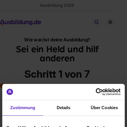
Ausbildung 2026
Stellen finden
Wie war/ist deine Ausbildung?
Sei ein Held und hilf
anderen
Schritt 1 von 7
Art der Ausbildung
Zustimmung
Details
Über Cookies
Klassische duale Berufsausbildung
Schulische Ausbildung