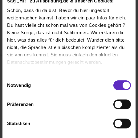
Sag „Hi!“ zu Ausbildung.de & unseren Cookies!
Duales Studium
Schön, dass du da bist! Bevor du hier ungestört
Weiterbildung
weitermachen kannst, haben wir ein paar Infos für dich.
Du hast vielleicht schon mal was von Cookies gehört!?
Betriebsinterne Ausbildung
Keine Sorge, das ist nicht Schlimmes. Wir erklären dir
Abiturientenprogramm
hier, was das alles für dich bedeutet. Wunder dich bitte
nicht, die Sprache ist ein bisschen komplizierter als du
Weiter zu Schritt 2
sie von uns kennst. Sie muss einfach den aktuellen
Datenschutzbestimmungen gerecht werden.
Die Nutzung von Cookies auf Ausbildung.de
Einwilligungsauswahl
Notwendig
Wir verwenden Cookies zur technischen Funktion
unserer Webseite („Notwendig“), um von dir bei
Präferenzen
Benutzung der Webseite getroffenen Einstellungen zu
Ausbildung.de ist eines der führenden
speichern ( „Präferenzen“), die Zugriffe auf unsere
Portale für
Ausbildung, duales
Webseite zu analysieren („Statistiken“), um
Statistiken
Studium
und
Schülerpraktikum.
Informationen zu deiner Verwendung unserer Website an
unsere Partner für soziale Medien, Werbung und