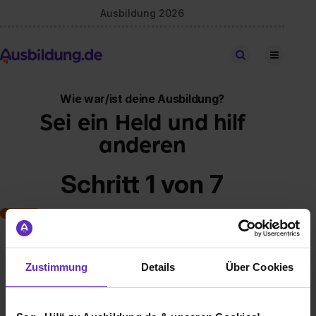
Ausbildung 2026
Stellen finden
Wie war/ist deine Ausbildung?
Sei ein Held und hilf
anderen
Schritt 1 von 7
Art der Ausbildung
Zustimmung
Details
Über Cookies
Klassische duale Berufsausbildung
Schulische Ausbildung