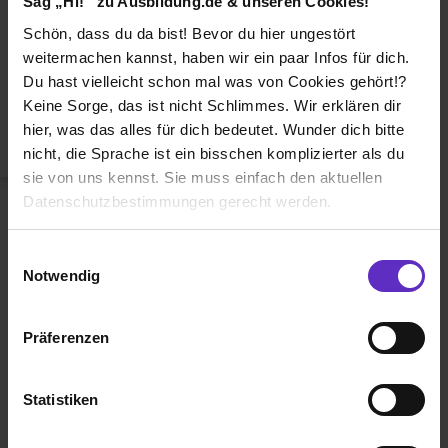
Sag „Hi!“ zu Ausbildung.de & unseren Cookies!
Duales Studium
Schön, dass du da bist! Bevor du hier ungestört
Weiterbildung
weitermachen kannst, haben wir ein paar Infos für dich.
Du hast vielleicht schon mal was von Cookies gehört!?
Betriebsinterne Ausbildung
Keine Sorge, das ist nicht Schlimmes. Wir erklären dir
Abiturientenprogramm
hier, was das alles für dich bedeutet. Wunder dich bitte
nicht, die Sprache ist ein bisschen komplizierter als du
Weiter zu Schritt 2
sie von uns kennst. Sie muss einfach den aktuellen
Datenschutzbestimmungen gerecht werden.
Die Nutzung von Cookies auf Ausbildung.de
Einwilligungsauswahl
Notwendig
Wir verwenden Cookies zur technischen Funktion
unserer Webseite („Notwendig“), um von dir bei
Präferenzen
Benutzung der Webseite getroffenen Einstellungen zu
Ausbildung.de ist eines der führenden
speichern ( „Präferenzen“), die Zugriffe auf unsere
Portale für
Ausbildung, duales
Webseite zu analysieren („Statistiken“), um
Statistiken
Studium
und
Schülerpraktikum.
Informationen zu deiner Verwendung unserer Website an
unsere Partner für soziale Medien, Werbung und