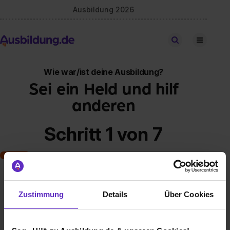
Ausbildung 2026
Stellen finden
Wie war/ist deine Ausbildung?
Sei ein Held und hilf
anderen
Schritt 1 von 7
Art der Ausbildung
Zustimmung
Details
Über Cookies
Klassische duale Berufsausbildung
Schulische Ausbildung