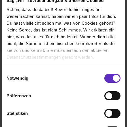
Sag „Hi!“ zu Ausbildung.de & unseren Cookies!
Duales Studium
Schön, dass du da bist! Bevor du hier ungestört
Weiterbildung
weitermachen kannst, haben wir ein paar Infos für dich.
Du hast vielleicht schon mal was von Cookies gehört!?
Betriebsinterne Ausbildung
Keine Sorge, das ist nicht Schlimmes. Wir erklären dir
Abiturientenprogramm
hier, was das alles für dich bedeutet. Wunder dich bitte
nicht, die Sprache ist ein bisschen komplizierter als du
Weiter zu Schritt 2
sie von uns kennst. Sie muss einfach den aktuellen
Datenschutzbestimmungen gerecht werden.
Die Nutzung von Cookies auf Ausbildung.de
Einwilligungsauswahl
Notwendig
Wir verwenden Cookies zur technischen Funktion
unserer Webseite („Notwendig“), um von dir bei
Präferenzen
Benutzung der Webseite getroffenen Einstellungen zu
Ausbildung.de ist eines der führenden
speichern ( „Präferenzen“), die Zugriffe auf unsere
Portale für
Ausbildung, duales
Webseite zu analysieren („Statistiken“), um
Statistiken
Studium
und
Schülerpraktikum.
Informationen zu deiner Verwendung unserer Website an
unsere Partner für soziale Medien, Werbung und