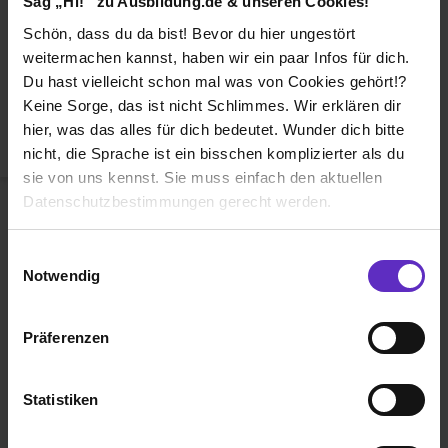
Sag „Hi!“ zu Ausbildung.de & unseren Cookies!
Duales Studium
Schön, dass du da bist! Bevor du hier ungestört
Weiterbildung
weitermachen kannst, haben wir ein paar Infos für dich.
Du hast vielleicht schon mal was von Cookies gehört!?
Betriebsinterne Ausbildung
Keine Sorge, das ist nicht Schlimmes. Wir erklären dir
Abiturientenprogramm
hier, was das alles für dich bedeutet. Wunder dich bitte
nicht, die Sprache ist ein bisschen komplizierter als du
Weiter zu Schritt 2
sie von uns kennst. Sie muss einfach den aktuellen
Datenschutzbestimmungen gerecht werden.
Die Nutzung von Cookies auf Ausbildung.de
Einwilligungsauswahl
Notwendig
Wir verwenden Cookies zur technischen Funktion
unserer Webseite („Notwendig“), um von dir bei
Präferenzen
Benutzung der Webseite getroffenen Einstellungen zu
Ausbildung.de ist eines der führenden
speichern ( „Präferenzen“), die Zugriffe auf unsere
Portale für
Ausbildung, duales
Webseite zu analysieren („Statistiken“), um
Statistiken
Studium
und
Schülerpraktikum.
Informationen zu deiner Verwendung unserer Website an
unsere Partner für soziale Medien, Werbung und