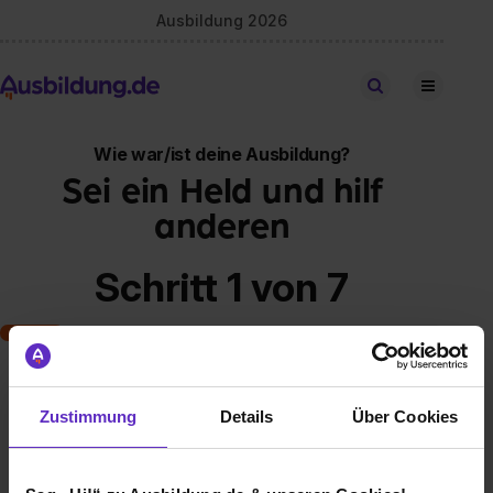
Ausbildung 2026
Stellen finden
Wie war/ist deine Ausbildung?
Sei ein Held und hilf
anderen
Schritt 1 von 7
Art der Ausbildung
Zustimmung
Details
Über Cookies
Klassische duale Berufsausbildung
Schulische Ausbildung