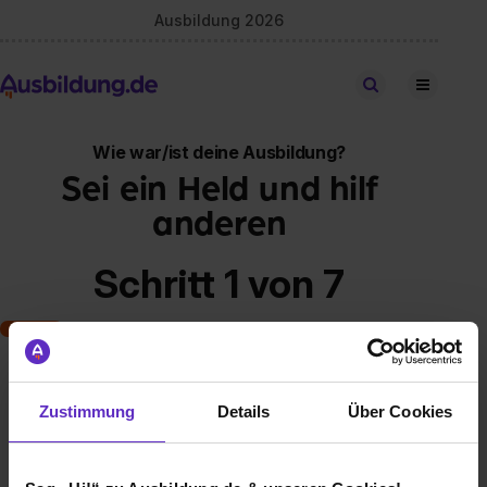
Ausbildung 2026
Stellen finden
Wie war/ist deine Ausbildung?
Sei ein Held und hilf
anderen
Schritt 1 von 7
Art der Ausbildung
Zustimmung
Details
Über Cookies
Klassische duale Berufsausbildung
Schulische Ausbildung