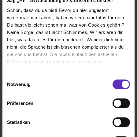
Sag „Hi!“ zu Ausbildung.de & unseren Cookies!
Duales Studium
Schön, dass du da bist! Bevor du hier ungestört
Weiterbildung
weitermachen kannst, haben wir ein paar Infos für dich.
Du hast vielleicht schon mal was von Cookies gehört!?
Betriebsinterne Ausbildung
Keine Sorge, das ist nicht Schlimmes. Wir erklären dir
Abiturientenprogramm
hier, was das alles für dich bedeutet. Wunder dich bitte
nicht, die Sprache ist ein bisschen komplizierter als du
Weiter zu Schritt 2
sie von uns kennst. Sie muss einfach den aktuellen
Datenschutzbestimmungen gerecht werden.
Die Nutzung von Cookies auf Ausbildung.de
Einwilligungsauswahl
Notwendig
Wir verwenden Cookies zur technischen Funktion
unserer Webseite („Notwendig“), um von dir bei
Präferenzen
Benutzung der Webseite getroffenen Einstellungen zu
Ausbildung.de ist eines der führenden
speichern ( „Präferenzen“), die Zugriffe auf unsere
Portale für
Ausbildung, duales
Webseite zu analysieren („Statistiken“), um
Statistiken
Studium
und
Schülerpraktikum.
Informationen zu deiner Verwendung unserer Website an
unsere Partner für soziale Medien, Werbung und