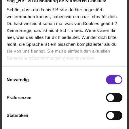
Sag „Hi!“ zu Ausbildung.de & unseren Cookies!
Duales Studium
Schön, dass du da bist! Bevor du hier ungestört
Weiterbildung
weitermachen kannst, haben wir ein paar Infos für dich.
Du hast vielleicht schon mal was von Cookies gehört!?
Betriebsinterne Ausbildung
Keine Sorge, das ist nicht Schlimmes. Wir erklären dir
Abiturientenprogramm
hier, was das alles für dich bedeutet. Wunder dich bitte
nicht, die Sprache ist ein bisschen komplizierter als du
Weiter zu Schritt 2
sie von uns kennst. Sie muss einfach den aktuellen
Datenschutzbestimmungen gerecht werden.
Die Nutzung von Cookies auf Ausbildung.de
Einwilligungsauswahl
Notwendig
Wir verwenden Cookies zur technischen Funktion
unserer Webseite („Notwendig“), um von dir bei
Präferenzen
Benutzung der Webseite getroffenen Einstellungen zu
Ausbildung.de ist eines der führenden
speichern ( „Präferenzen“), die Zugriffe auf unsere
Portale für
Ausbildung, duales
Webseite zu analysieren („Statistiken“), um
Statistiken
Studium
und
Schülerpraktikum.
Informationen zu deiner Verwendung unserer Website an
unsere Partner für soziale Medien, Werbung und