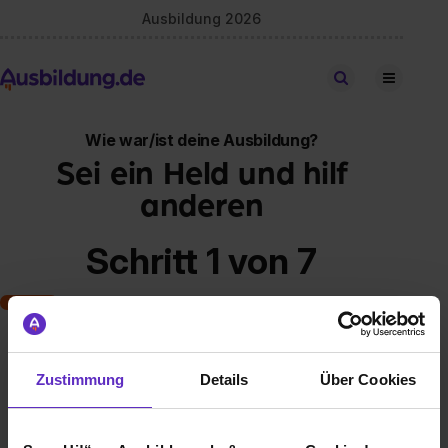
Ausbildung 2026
Stellen finden
Wie war/ist deine Ausbildung?
Sei ein Held und hilf
anderen
Schritt 1 von 7
Art der Ausbildung
Zustimmung
Details
Über Cookies
Klassische duale Berufsausbildung
Schulische Ausbildung