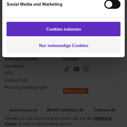
Social Media und Marketing
Analysen weiterzugeben und um Inhalte und Anzeigen zu
personalisieren („Social Media und Marketing“). Unsere
Über uns
Für dich
Partner führen diese Informationen möglicherweise mit
Kontakt
Inserieren
weiteren Daten zusammen, die du ihnen bereitgestellt
Cookies zulassen
Karriere
Anmelden
hast oder die sie im Rahmen deiner Nutzung der Dienste
Ausbildungsbarometer 2026
gesammelt haben. Durch Klick auf den Button „Cookies
Nur notwendige Cookies
zulassen“ stimmst du dem Setzen der Cookies und der
Datenverarbeitung für alle genannten
Kleingedrucktes
Socials
Verwendungszwecke (ausgenommen „Notwendig“) zu. .
Impressum
In diesem Fall sowie bei der separaten Aktivierung von
AGB
„Social Media und Marketing“ bist du auch damit
einverstanden, dass dir nach Setzen der Cookies externe
Datenschutz
Inhalte (z.B. Videos oder Posts) angezeigt und hierfür
Nutzungsbedingungen
erforderliche personenbezogene Daten an Social Media
Dienste, ggfs. mit Sitz in den USA, übermittelt werden.
Eine Erlaubnis hierfür kannst du auch später noch im
MeinPraktikum.de
Trainee.de
Ausbildung.de
Einzelfall bei dem jeweiligen Inhalt erteilen. Willst du nur
Betreiber ist die Ausbildung.de GmbH, die Teil der
EMBRACE
bestimmte Verwendungszwecke zulassen, triff deine
Family
ist und zu Bertelsmann gehört.