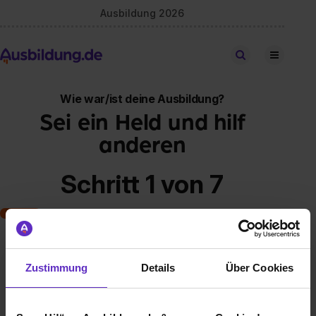
Ausbildung 2026
Stellen finden
Wie war/ist deine Ausbildung?
Sei ein Held und hilf
anderen
Schritt 1 von 7
Art der Ausbildung
Zustimmung
Details
Über Cookies
Klassische duale Berufsausbildung
Schulische Ausbildung