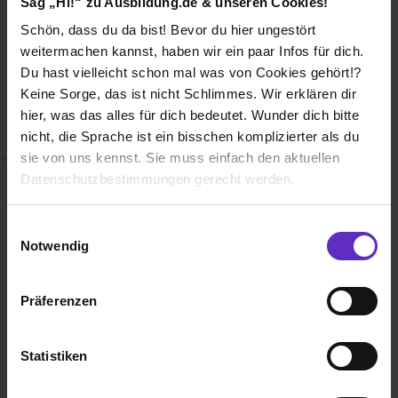
Sag „Hi!“ zu Ausbildung.de & unseren Cookies!
Duales Studium
Schön, dass du da bist! Bevor du hier ungestört
Weiterbildung
weitermachen kannst, haben wir ein paar Infos für dich.
Du hast vielleicht schon mal was von Cookies gehört!?
Betriebsinterne Ausbildung
Keine Sorge, das ist nicht Schlimmes. Wir erklären dir
Abiturientenprogramm
hier, was das alles für dich bedeutet. Wunder dich bitte
nicht, die Sprache ist ein bisschen komplizierter als du
Weiter zu Schritt 2
sie von uns kennst. Sie muss einfach den aktuellen
Datenschutzbestimmungen gerecht werden.
Die Nutzung von Cookies auf Ausbildung.de
Einwilligungsauswahl
Notwendig
Wir verwenden Cookies zur technischen Funktion
unserer Webseite („Notwendig“), um von dir bei
Präferenzen
Benutzung der Webseite getroffenen Einstellungen zu
Ausbildung.de ist eines der führenden
speichern ( „Präferenzen“), die Zugriffe auf unsere
Portale für
Ausbildung, duales
Webseite zu analysieren („Statistiken“), um
Statistiken
Studium
und
Schülerpraktikum.
Informationen zu deiner Verwendung unserer Website an
unsere Partner für soziale Medien, Werbung und