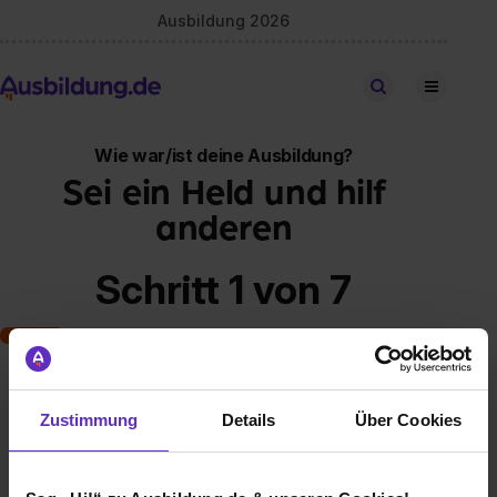
Ausbildung 2026
Stellen finden
Wie war/ist deine Ausbildung?
Sei ein Held und hilf
anderen
Schritt 1 von 7
Art der Ausbildung
Zustimmung
Details
Über Cookies
Klassische duale Berufsausbildung
Schulische Ausbildung