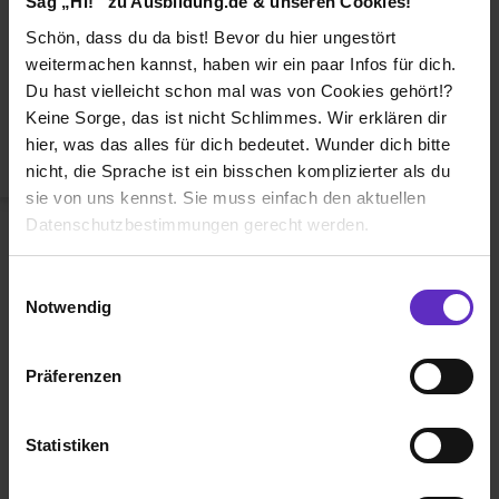
Sag „Hi!“ zu Ausbildung.de & unseren Cookies!
Duales Studium
Schön, dass du da bist! Bevor du hier ungestört
Weiterbildung
weitermachen kannst, haben wir ein paar Infos für dich.
Du hast vielleicht schon mal was von Cookies gehört!?
Betriebsinterne Ausbildung
Keine Sorge, das ist nicht Schlimmes. Wir erklären dir
Abiturientenprogramm
hier, was das alles für dich bedeutet. Wunder dich bitte
nicht, die Sprache ist ein bisschen komplizierter als du
Weiter zu Schritt 2
sie von uns kennst. Sie muss einfach den aktuellen
Datenschutzbestimmungen gerecht werden.
Die Nutzung von Cookies auf Ausbildung.de
Einwilligungsauswahl
Notwendig
Wir verwenden Cookies zur technischen Funktion
unserer Webseite („Notwendig“), um von dir bei
Präferenzen
Benutzung der Webseite getroffenen Einstellungen zu
Ausbildung.de ist eines der führenden
speichern ( „Präferenzen“), die Zugriffe auf unsere
Portale für
Ausbildung, duales
Webseite zu analysieren („Statistiken“), um
Statistiken
Studium
und
Schülerpraktikum.
Informationen zu deiner Verwendung unserer Website an
unsere Partner für soziale Medien, Werbung und