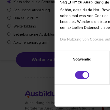
Klassische duale Berufsausbildung
Sag „Hi!“ zu Ausbildung.de
Schön, dass du da bist! Bevor
Schulische Ausbildung
schon mal was von Cookies ge
Duales Studium
bedeutet. Wunder dich bitte n
Weiterbildung
den aktuellen Datenschutzb
Betriebsinterne Ausbildung
Die Nutzung von Cookies auf
Abiturientenprogramm
Wir verwenden Cookies zur t
Einwilligungsauswahl
Webseite getroffenen Einstel
Weiter zu Schritt 2
Notwendig
(„Statistiken“), um Informat
und Analysen weiterzugeben 
Partner führen diese Informa
sie im Rahmen deiner Nutzun
dem Setzen der Cookies und
zu. . In diesem Fall sowie b
einverstanden, dass dir nach
Ausbildung.de ist eines der führenden
erforderliche personenbezoge
Portale für
Ausbildung, duales Studium