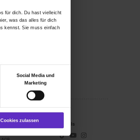
 für dich. Du hast vielleicht
er, was das alles für dich
uns kennst. Sie muss einfach
r bei Benutzung der
bseite zu analysieren
Social Media und
ür soziale Medien, Werbung
Marketing
und Marketing“). Unsere
 bereitgestellt hast oder die
ookies zulassen“ stimmst du
e (ausgenommen „Notwendig“)
st du auch damit
Cookies zulassen
Kleingedrucktes
Socials
gezeigt und hierfür
Impressum
ermittelt werden. Eine
AGB