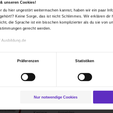
 & unseren Cookies!
 du hier ungestört weitermachen kannst, haben wir ein paar Infos
hört!? Keine Sorge, das ist nicht Schlimmes. Wir erklären dir hi
icht, die Sprache ist ein bisschen komplizierter als du sie von 
estimmungen gerecht werden.
 Ausbildung.de
echnischen Funktion unserer Webseite („Notwendig“), um von di
lungen zu speichern ( „Präferenzen“), die Zugriffe auf unsere We
Präferenzen
Statistiken
ionen zu deiner Verwendung unserer Website an unsere Partner f
und um Inhalte und Anzeigen zu personalisieren („Social Media 
tionen möglicherweise mit weiteren Daten zusammen, die du ihnen
g der Dienste gesammelt haben. Durch Klick auf den Button „C
 der Datenverarbeitung für alle genannten Verwendungszweck
ei der separaten Aktivierung von „Social Media und Marketing“ bi
Nur notwendige Cookies
Über uns
Für dich
 Setzen der Cookies externe Inhalte (z.B. Videos oder Posts) an
Kontakt
Inserieren
ne Daten an Social Media Dienste, ggfs. mit Sitz in den USA, üb
Karriere
Anmelden