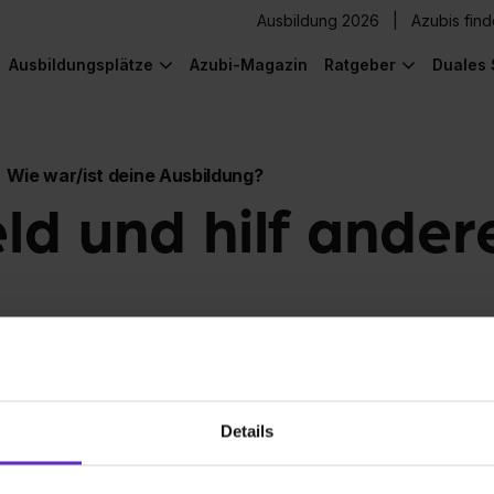
Ausbildung 2026
Azubis fin
Ausbildungsplätze
Azubi-Magazin
Ratgeber
Duales 
Wie war/ist deine Ausbildung?
eld und hilf ander
Details