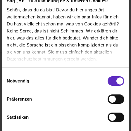
Sag „Hi!“ zu Ausbildung.de & unseren Cookies!
Duales Studium
Schön, dass du da bist! Bevor du hier ungestört
Weiterbildung
weitermachen kannst, haben wir ein paar Infos für dich.
Du hast vielleicht schon mal was von Cookies gehört!?
Betriebsinterne Ausbildung
Keine Sorge, das ist nicht Schlimmes. Wir erklären dir
Abiturientenprogramm
hier, was das alles für dich bedeutet. Wunder dich bitte
nicht, die Sprache ist ein bisschen komplizierter als du
Weiter zu Schritt 2
sie von uns kennst. Sie muss einfach den aktuellen
Datenschutzbestimmungen gerecht werden.
Die Nutzung von Cookies auf Ausbildung.de
Einwilligungsauswahl
Notwendig
Wir verwenden Cookies zur technischen Funktion
unserer Webseite („Notwendig“), um von dir bei
Präferenzen
Benutzung der Webseite getroffenen Einstellungen zu
Ausbildung.de ist eines der führenden
speichern ( „Präferenzen“), die Zugriffe auf unsere
Portale für
Ausbildung, duales
Webseite zu analysieren („Statistiken“), um
Statistiken
Studium
und
Schülerpraktikum.
Informationen zu deiner Verwendung unserer Website an
unsere Partner für soziale Medien, Werbung und