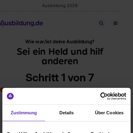
Ausbildung 2026
Stellen finden
Wie war/ist deine Ausbildung?
Sei ein Held und hilf
anderen
Schritt 1 von 7
Art der Ausbildung
Zustimmung
Details
Über Cookies
Klassische duale Berufsausbildung
Schulische Ausbildung