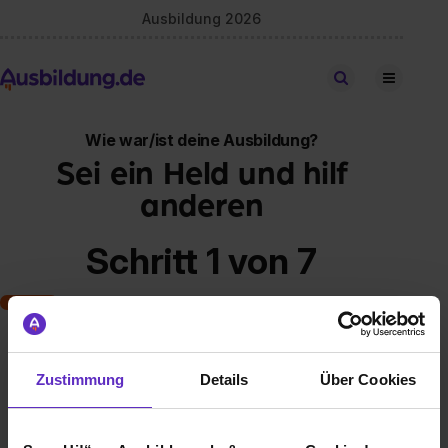
Ausbildung 2026
Stellen finden
Wie war/ist deine Ausbildung?
Sei ein Held und hilf
anderen
Schritt 1 von 7
Art der Ausbildung
Zustimmung
Details
Über Cookies
Klassische duale Berufsausbildung
Schulische Ausbildung