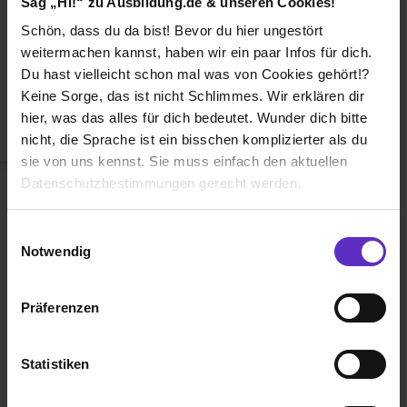
Sag „Hi!“ zu Ausbildung.de & unseren Cookies!
Duales Studium
Schön, dass du da bist! Bevor du hier ungestört
Weiterbildung
weitermachen kannst, haben wir ein paar Infos für dich.
Du hast vielleicht schon mal was von Cookies gehört!?
Betriebsinterne Ausbildung
Keine Sorge, das ist nicht Schlimmes. Wir erklären dir
Abiturientenprogramm
hier, was das alles für dich bedeutet. Wunder dich bitte
nicht, die Sprache ist ein bisschen komplizierter als du
Weiter zu Schritt 2
sie von uns kennst. Sie muss einfach den aktuellen
Datenschutzbestimmungen gerecht werden.
Die Nutzung von Cookies auf Ausbildung.de
Einwilligungsauswahl
Notwendig
Wir verwenden Cookies zur technischen Funktion
unserer Webseite („Notwendig“), um von dir bei
Präferenzen
Benutzung der Webseite getroffenen Einstellungen zu
Ausbildung.de ist eines der führenden
speichern ( „Präferenzen“), die Zugriffe auf unsere
Portale für
Ausbildung, duales
Webseite zu analysieren („Statistiken“), um
Statistiken
Studium
und
Schülerpraktikum.
Informationen zu deiner Verwendung unserer Website an
unsere Partner für soziale Medien, Werbung und