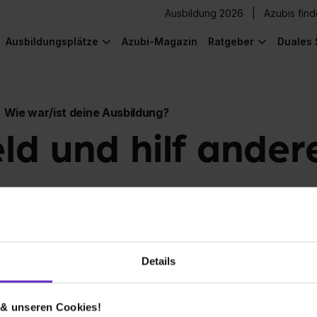
Ausbildung 2026
Azubis fin
Ausbildungsplätze
Azubi-Magazin
Ratgeber
Duales 
Wie war/ist deine Ausbildung?
eld und hilf ander
Details
 & unseren Cookies!