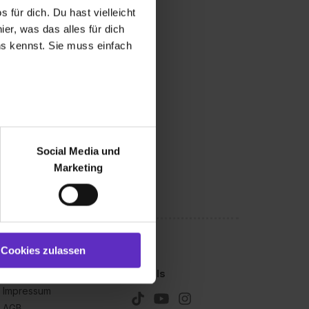
 für dich. Du hast vielleicht
er, was das alles für dich
uns kennst. Sie muss einfach
r bei Benutzung der
bseite zu analysieren
Social Media und
ür soziale Medien, Werbung
Marketing
und Marketing“). Unsere
 bereitgestellt hast oder die
ookies zulassen“ stimmst du
e (ausgenommen „Notwendig“)
st du auch damit
Cookies zulassen
gezeigt und hierfür
Kleingedrucktes
Socials
ermittelt werden. Eine
Impressum
Willst du nur bestimmte
AGB