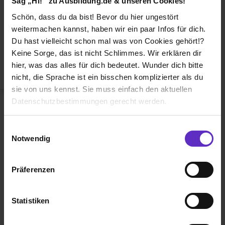
Sag „Hi!“ zu Ausbildung.de & unseren Cookies!
Duales Studium
Schön, dass du da bist! Bevor du hier ungestört
Weiterbildung
weitermachen kannst, haben wir ein paar Infos für dich.
Du hast vielleicht schon mal was von Cookies gehört!?
Betriebsinterne Ausbildung
Keine Sorge, das ist nicht Schlimmes. Wir erklären dir
Abiturientenprogramm
hier, was das alles für dich bedeutet. Wunder dich bitte
nicht, die Sprache ist ein bisschen komplizierter als du
Weiter zu Schritt 2
sie von uns kennst. Sie muss einfach den aktuellen
Datenschutzbestimmungen gerecht werden.
Die Nutzung von Cookies auf Ausbildung.de
Einwilligungsauswahl
Notwendig
Wir verwenden Cookies zur technischen Funktion
unserer Webseite („Notwendig“), um von dir bei
Präferenzen
Benutzung der Webseite getroffenen Einstellungen zu
Ausbildung.de ist eines der führenden
speichern ( „Präferenzen“), die Zugriffe auf unsere
Portale für
Ausbildung, duales
Webseite zu analysieren („Statistiken“), um
Statistiken
Studium
und
Schülerpraktikum.
Informationen zu deiner Verwendung unserer Website an
unsere Partner für soziale Medien, Werbung und