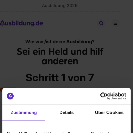
Ausbildung 2026
Stellen finden
Wie war/ist deine Ausbildung?
Sei ein Held und hilf
anderen
Schritt 1 von 7
Art der Ausbildung
Zustimmung
Details
Über Cookies
Klassische duale Berufsausbildung
Schulische Ausbildung