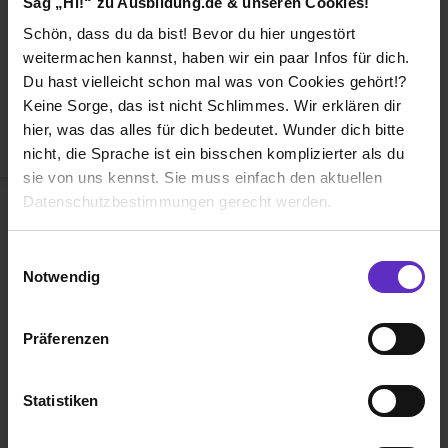
Sag „Hi!“ zu Ausbildung.de & unseren Cookies!
Duales Studium
Schön, dass du da bist! Bevor du hier ungestört
Weiterbildung
weitermachen kannst, haben wir ein paar Infos für dich.
Du hast vielleicht schon mal was von Cookies gehört!?
Betriebsinterne Ausbildung
Keine Sorge, das ist nicht Schlimmes. Wir erklären dir
Abiturientenprogramm
hier, was das alles für dich bedeutet. Wunder dich bitte
nicht, die Sprache ist ein bisschen komplizierter als du
Weiter zu Schritt 2
sie von uns kennst. Sie muss einfach den aktuellen
Datenschutzbestimmungen gerecht werden.
Die Nutzung von Cookies auf Ausbildung.de
Einwilligungsauswahl
Notwendig
Wir verwenden Cookies zur technischen Funktion
unserer Webseite („Notwendig“), um von dir bei
Präferenzen
Benutzung der Webseite getroffenen Einstellungen zu
Ausbildung.de ist eines der führenden
speichern ( „Präferenzen“), die Zugriffe auf unsere
Portale für
Ausbildung, duales
Webseite zu analysieren („Statistiken“), um
Statistiken
Studium
und
Schülerpraktikum.
Informationen zu deiner Verwendung unserer Website an
unsere Partner für soziale Medien, Werbung und