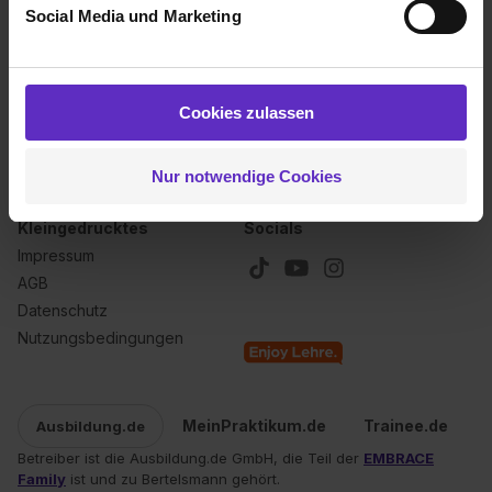
Social Media und Marketing
Analysen weiterzugeben und um Inhalte und Anzeigen zu
personalisieren („Social Media und Marketing“). Unsere
Über uns
Für dich
Partner führen diese Informationen möglicherweise mit
Kontakt
Inserieren
weiteren Daten zusammen, die du ihnen bereitgestellt
Cookies zulassen
Karriere
Anmelden
hast oder die sie im Rahmen deiner Nutzung der Dienste
Ausbildungsbarometer 2026
gesammelt haben. Durch Klick auf den Button „Cookies
Nur notwendige Cookies
zulassen“ stimmst du dem Setzen der Cookies und der
Datenverarbeitung für alle genannten
Kleingedrucktes
Socials
Verwendungszwecke (ausgenommen „Notwendig“) zu. .
Impressum
In diesem Fall sowie bei der separaten Aktivierung von
AGB
„Social Media und Marketing“ bist du auch damit
einverstanden, dass dir nach Setzen der Cookies externe
Datenschutz
Inhalte (z.B. Videos oder Posts) angezeigt und hierfür
Nutzungsbedingungen
erforderliche personenbezogene Daten an Social Media
Dienste, ggfs. mit Sitz in den USA, übermittelt werden.
Eine Erlaubnis hierfür kannst du auch später noch im
MeinPraktikum.de
Trainee.de
Ausbildung.de
Einzelfall bei dem jeweiligen Inhalt erteilen. Willst du nur
Betreiber ist die Ausbildung.de GmbH, die Teil der
EMBRACE
bestimmte Verwendungszwecke zulassen, triff deine
Family
ist und zu Bertelsmann gehört.