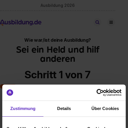
Ausbildung 2026
Stellen finden
Wie war/ist deine Ausbildung?
Sei ein Held und hilf
anderen
Schritt 1 von 7
Art der Ausbildung
Zustimmung
Details
Über Cookies
Klassische duale Berufsausbildung
Schulische Ausbildung