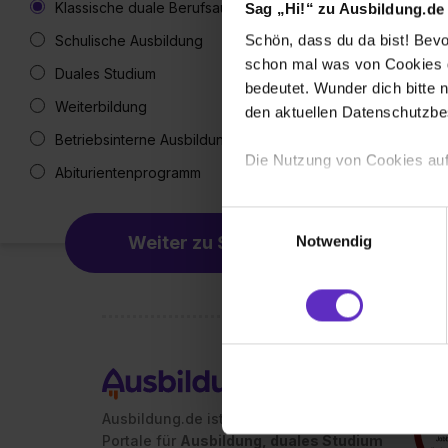
Klassische duale Berufsausbildung
Sag „Hi!“ zu Ausbildung.de
Schön, dass du da bist! Bevor
Schulische Ausbildung
schon mal was von Cookies ge
Duales Studium
bedeutet. Wunder dich bitte n
Weiterbildung
den aktuellen Datenschutzb
Betriebsinterne Ausbildung
Die Nutzung von Cookies auf
Abiturientenprogramm
Wir verwenden Cookies zur t
Einwilligungsauswahl
Webseite getroffenen Einstel
Weiter zu Schritt 2
Notwendig
(„Statistiken“), um Informat
und Analysen weiterzugeben 
Partner führen diese Informa
sie im Rahmen deiner Nutzun
dem Setzen der Cookies und
zu. . In diesem Fall sowie b
einverstanden, dass dir nach
Ausbildung.de ist eines der führenden
erforderliche personenbezoge
Portale für
Ausbildung, duales Studium