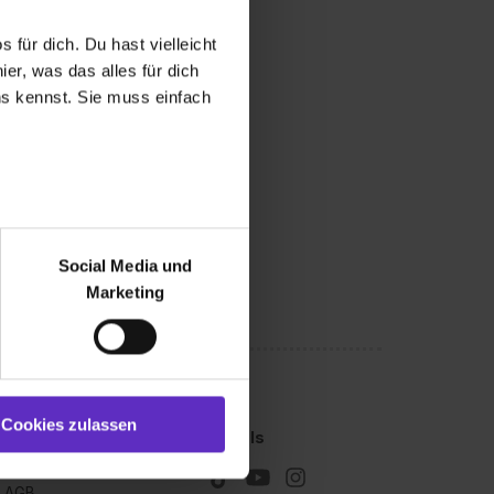
 für dich. Du hast vielleicht
er, was das alles für dich
uns kennst. Sie muss einfach
r bei Benutzung der
bseite zu analysieren
Social Media und
ür soziale Medien, Werbung
Marketing
und Marketing“). Unsere
 bereitgestellt hast oder die
ookies zulassen“ stimmst du
e (ausgenommen „Notwendig“)
st du auch damit
Cookies zulassen
Kleingedrucktes
Socials
gezeigt und hierfür
Impressum
ermittelt werden. Eine
AGB