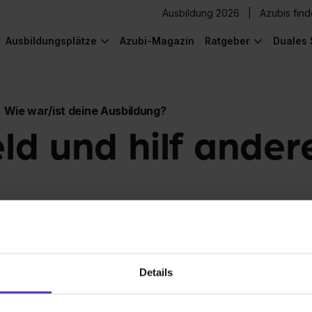
Ausbildung 2026
Azubis fin
Ausbildungsplätze
Azubi-Magazin
Ratgeber
Duales 
Wie war/ist deine Ausbildung?
eld und hilf ander
Details