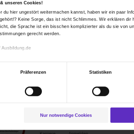
 & unseren Cookies!
 du hier ungestört weitermachen kannst, haben wir ein paar Infos
hört!? Keine Sorge, das ist nicht Schlimmes. Wir erklären dir hi
icht, die Sprache ist ein bisschen komplizierter als du sie von 
estimmungen gerecht werden.
 Ausbildung.de
echnischen Funktion unserer Webseite („Notwendig“), um von di
lungen zu speichern ( „Präferenzen“), die Zugriffe auf unsere We
Präferenzen
Statistiken
ionen zu deiner Verwendung unserer Website an unsere Partner f
und um Inhalte und Anzeigen zu personalisieren („Social Media 
tionen möglicherweise mit weiteren Daten zusammen, die du ihnen
g der Dienste gesammelt haben. Durch Klick auf den Button „C
 der Datenverarbeitung für alle genannten Verwendungszweck
ei der separaten Aktivierung von „Social Media und Marketing“ bi
Nur notwendige Cookies
Über uns
Für dich
 Setzen der Cookies externe Inhalte (z.B. Videos oder Posts) an
Kontakt
Inserieren
ne Daten an Social Media Dienste, ggfs. mit Sitz in den USA, üb
Karriere
Anmelden