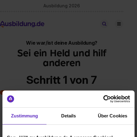
Ausbildung 2026
Stellen finden
Wie war/ist deine Ausbildung?
Sei ein Held und hilf
anderen
Schritt 1 von 7
Art der Ausbildung
Zustimmung
Details
Über Cookies
Klassische duale Berufsausbildung
Schulische Ausbildung