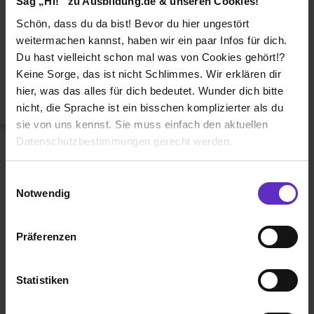
Sag „Hi!“ zu Ausbildung.de & unseren Cookies!
Duales Studium
Schön, dass du da bist! Bevor du hier ungestört
Weiterbildung
weitermachen kannst, haben wir ein paar Infos für dich.
Du hast vielleicht schon mal was von Cookies gehört!?
Betriebsinterne Ausbildung
Keine Sorge, das ist nicht Schlimmes. Wir erklären dir
Abiturientenprogramm
hier, was das alles für dich bedeutet. Wunder dich bitte
nicht, die Sprache ist ein bisschen komplizierter als du
Weiter zu Schritt 2
sie von uns kennst. Sie muss einfach den aktuellen
Datenschutzbestimmungen gerecht werden.
Die Nutzung von Cookies auf Ausbildung.de
Einwilligungsauswahl
Notwendig
Wir verwenden Cookies zur technischen Funktion
unserer Webseite („Notwendig“), um von dir bei
Präferenzen
Benutzung der Webseite getroffenen Einstellungen zu
Ausbildung.de ist eines der führenden
speichern ( „Präferenzen“), die Zugriffe auf unsere
Portale für
Ausbildung, duales
Webseite zu analysieren („Statistiken“), um
Statistiken
Studium
und
Schülerpraktikum.
Informationen zu deiner Verwendung unserer Website an
unsere Partner für soziale Medien, Werbung und