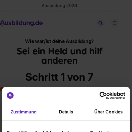
Ausbildung 2026
Stellen finden
Wie war/ist deine Ausbildung?
Sei ein Held und hilf
anderen
Schritt 1 von 7
Art der Ausbildung
Zustimmung
Details
Über Cookies
Klassische duale Berufsausbildung
Schulische Ausbildung