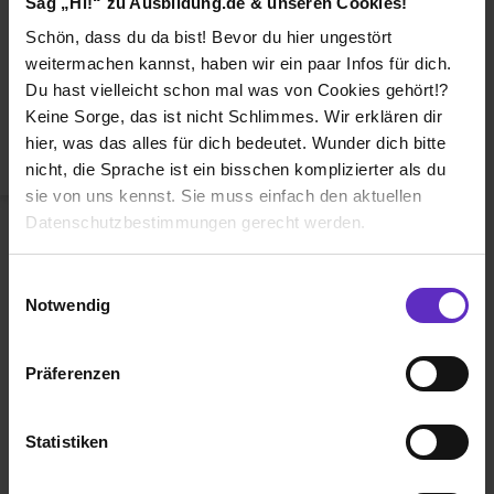
Sag „Hi!“ zu Ausbildung.de & unseren Cookies!
Duales Studium
Schön, dass du da bist! Bevor du hier ungestört
Weiterbildung
weitermachen kannst, haben wir ein paar Infos für dich.
Du hast vielleicht schon mal was von Cookies gehört!?
Betriebsinterne Ausbildung
Keine Sorge, das ist nicht Schlimmes. Wir erklären dir
Abiturientenprogramm
hier, was das alles für dich bedeutet. Wunder dich bitte
nicht, die Sprache ist ein bisschen komplizierter als du
Weiter zu Schritt 2
sie von uns kennst. Sie muss einfach den aktuellen
Datenschutzbestimmungen gerecht werden.
Die Nutzung von Cookies auf Ausbildung.de
Einwilligungsauswahl
Notwendig
Wir verwenden Cookies zur technischen Funktion
unserer Webseite („Notwendig“), um von dir bei
Präferenzen
Benutzung der Webseite getroffenen Einstellungen zu
Ausbildung.de ist eines der führenden
speichern ( „Präferenzen“), die Zugriffe auf unsere
Portale für
Ausbildung, duales
Webseite zu analysieren („Statistiken“), um
Statistiken
Studium
und
Schülerpraktikum.
Informationen zu deiner Verwendung unserer Website an
unsere Partner für soziale Medien, Werbung und