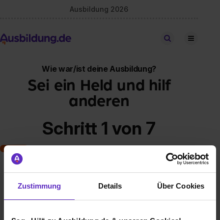
Ausbildung 2026
Stellen finden
Wie war/ist deine Ausbildung?
Sei ein Held und hilf
anderen
Schritt 1 von 7
Art der Ausbildung
Zustimmung
Details
Über Cookies
Klassische duale Berufsausbildung
Schulische Ausbildung