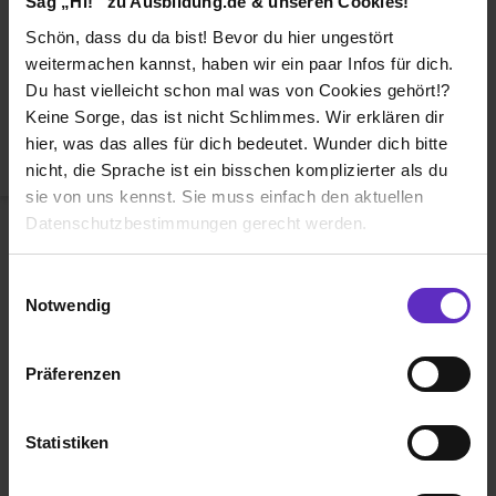
Sag „Hi!“ zu Ausbildung.de & unseren Cookies!
Duales Studium
Schön, dass du da bist! Bevor du hier ungestört
Weiterbildung
weitermachen kannst, haben wir ein paar Infos für dich.
Du hast vielleicht schon mal was von Cookies gehört!?
Betriebsinterne Ausbildung
Keine Sorge, das ist nicht Schlimmes. Wir erklären dir
Abiturientenprogramm
hier, was das alles für dich bedeutet. Wunder dich bitte
nicht, die Sprache ist ein bisschen komplizierter als du
Weiter zu Schritt 2
sie von uns kennst. Sie muss einfach den aktuellen
Datenschutzbestimmungen gerecht werden.
Die Nutzung von Cookies auf Ausbildung.de
Einwilligungsauswahl
Notwendig
Wir verwenden Cookies zur technischen Funktion
unserer Webseite („Notwendig“), um von dir bei
Präferenzen
Benutzung der Webseite getroffenen Einstellungen zu
Ausbildung.de ist eines der führenden
speichern ( „Präferenzen“), die Zugriffe auf unsere
Portale für
Ausbildung, duales
Webseite zu analysieren („Statistiken“), um
Statistiken
Studium
und
Schülerpraktikum.
Informationen zu deiner Verwendung unserer Website an
unsere Partner für soziale Medien, Werbung und