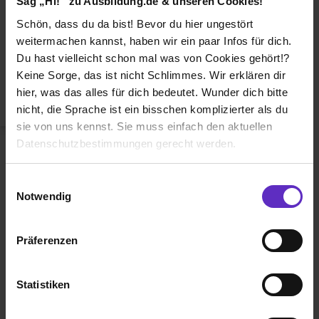
Sag „Hi!“ zu Ausbildung.de & unseren Cookies!
Duales Studium
Schön, dass du da bist! Bevor du hier ungestört
Weiterbildung
weitermachen kannst, haben wir ein paar Infos für dich.
Du hast vielleicht schon mal was von Cookies gehört!?
Betriebsinterne Ausbildung
Keine Sorge, das ist nicht Schlimmes. Wir erklären dir
Abiturientenprogramm
hier, was das alles für dich bedeutet. Wunder dich bitte
nicht, die Sprache ist ein bisschen komplizierter als du
Weiter zu Schritt 2
sie von uns kennst. Sie muss einfach den aktuellen
Datenschutzbestimmungen gerecht werden.
Die Nutzung von Cookies auf Ausbildung.de
Einwilligungsauswahl
Notwendig
Wir verwenden Cookies zur technischen Funktion
unserer Webseite („Notwendig“), um von dir bei
Präferenzen
Benutzung der Webseite getroffenen Einstellungen zu
Ausbildung.de ist eines der führenden
speichern ( „Präferenzen“), die Zugriffe auf unsere
Portale für
Ausbildung, duales
Webseite zu analysieren („Statistiken“), um
Statistiken
Studium
und
Schülerpraktikum.
Informationen zu deiner Verwendung unserer Website an
unsere Partner für soziale Medien, Werbung und