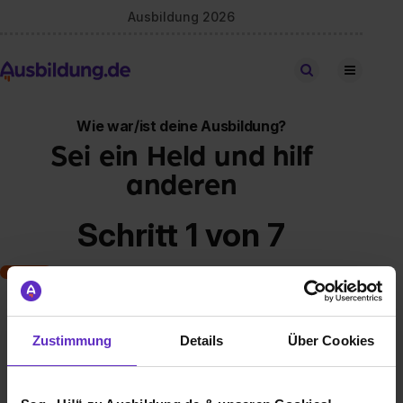
Ausbildung 2026
Stellen finden
Wie war/ist deine Ausbildung?
Sei ein Held und hilf
anderen
Schritt 1 von 7
Art der Ausbildung
Zustimmung
Details
Über Cookies
Klassische duale Berufsausbildung
Schulische Ausbildung