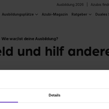
Ausbildung 2026
Azubis fin
Ausbildungsplätze
Azubi-Magazin
Ratgeber
Duales 
Wie war/ist deine Ausbildung?
eld und hilf ander
Details