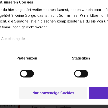
 & unseren Cookies!
 du hier ungestört weitermachen kannst, haben wir ein paar Infos
hört!? Keine Sorge, das ist nicht Schlimmes. Wir erklären dir hi
icht, die Sprache ist ein bisschen komplizierter als du sie von 
estimmungen gerecht werden.
 Ausbildung.de
echnischen Funktion unserer Webseite („Notwendig“), um von di
lungen zu speichern ( „Präferenzen“), die Zugriffe auf unsere We
Präferenzen
Statistiken
ionen zu deiner Verwendung unserer Website an unsere Partner f
und um Inhalte und Anzeigen zu personalisieren („Social Media 
tionen möglicherweise mit weiteren Daten zusammen, die du ihnen
g der Dienste gesammelt haben. Durch Klick auf den Button „C
 der Datenverarbeitung für alle genannten Verwendungszweck
ei der separaten Aktivierung von „Social Media und Marketing“ bi
Nur notwendige Cookies
Über uns
Für dich
 Setzen der Cookies externe Inhalte (z.B. Videos oder Posts) an
Kontakt
Inserieren
ne Daten an Social Media Dienste, ggfs. mit Sitz in den USA, üb
Karriere
Anmelden