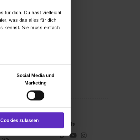
 für dich. Du hast vielleicht
er, was das alles für dich
uns kennst. Sie muss einfach
r bei Benutzung der
bseite zu analysieren
Social Media und
ür soziale Medien, Werbung
Marketing
und Marketing“). Unsere
 bereitgestellt hast oder die
ookies zulassen“ stimmst du
e (ausgenommen „Notwendig“)
st du auch damit
Cookies zulassen
Kleingedrucktes
Socials
gezeigt und hierfür
Impressum
ermittelt werden. Eine
AGB