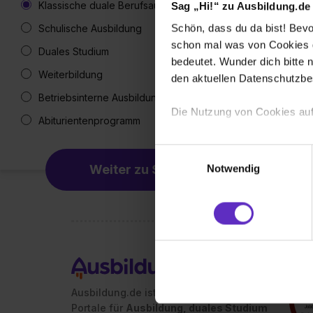
Klassische duale Berufsausbildung
Sag „Hi!“ zu Ausbildung.de
Schön, dass du da bist! Bevor
Schulische Ausbildung
schon mal was von Cookies ge
Duales Studium
bedeutet. Wunder dich bitte n
Weiterbildung
den aktuellen Datenschutzb
Betriebsinterne Ausbildung
Die Nutzung von Cookies auf
Abiturientenprogramm
Wir verwenden Cookies zur t
Einwilligungsauswahl
Webseite getroffenen Einstel
Weiter zu Schritt 2
Notwendig
(„Statistiken“), um Informat
und Analysen weiterzugeben 
Partner führen diese Informa
sie im Rahmen deiner Nutzun
dem Setzen der Cookies und
zu. . In diesem Fall sowie b
einverstanden, dass dir nach
Ausbildung.de ist eines der führenden
erforderliche personenbezoge
Portale für
Ausbildung, duales Studium