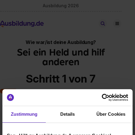
Ausbildung 2026
Stellen finden
Wie war/ist deine Ausbildung?
Sei ein Held und hilf
anderen
Schritt 1 von 7
Art der Ausbildung
Zustimmung
Details
Über Cookies
Klassische duale Berufsausbildung
Schulische Ausbildung