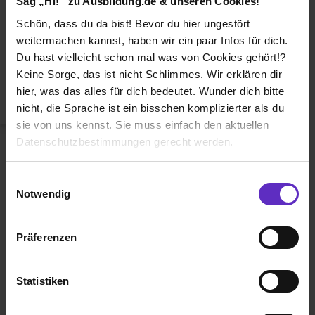
Sag „Hi!“ zu Ausbildung.de & unseren Cookies!
Duales Studium
Schön, dass du da bist! Bevor du hier ungestört
Weiterbildung
weitermachen kannst, haben wir ein paar Infos für dich.
Du hast vielleicht schon mal was von Cookies gehört!?
Betriebsinterne Ausbildung
Keine Sorge, das ist nicht Schlimmes. Wir erklären dir
Abiturientenprogramm
hier, was das alles für dich bedeutet. Wunder dich bitte
nicht, die Sprache ist ein bisschen komplizierter als du
Weiter zu Schritt 2
sie von uns kennst. Sie muss einfach den aktuellen
Datenschutzbestimmungen gerecht werden.
Die Nutzung von Cookies auf Ausbildung.de
Einwilligungsauswahl
Notwendig
Wir verwenden Cookies zur technischen Funktion
unserer Webseite („Notwendig“), um von dir bei
Präferenzen
Benutzung der Webseite getroffenen Einstellungen zu
Ausbildung.de ist eines der führenden
speichern ( „Präferenzen“), die Zugriffe auf unsere
Portale für
Ausbildung, duales
Webseite zu analysieren („Statistiken“), um
Statistiken
Studium
und
Schülerpraktikum.
Informationen zu deiner Verwendung unserer Website an
unsere Partner für soziale Medien, Werbung und