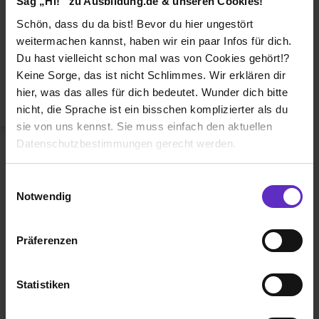
Sag „Hi!“ zu Ausbildung.de & unseren Cookies!
Duales Studium
Schön, dass du da bist! Bevor du hier ungestört
Weiterbildung
weitermachen kannst, haben wir ein paar Infos für dich.
Du hast vielleicht schon mal was von Cookies gehört!?
Betriebsinterne Ausbildung
Keine Sorge, das ist nicht Schlimmes. Wir erklären dir
Abiturientenprogramm
hier, was das alles für dich bedeutet. Wunder dich bitte
nicht, die Sprache ist ein bisschen komplizierter als du
Weiter zu Schritt 2
sie von uns kennst. Sie muss einfach den aktuellen
Datenschutzbestimmungen gerecht werden.
Die Nutzung von Cookies auf Ausbildung.de
Einwilligungsauswahl
Notwendig
Wir verwenden Cookies zur technischen Funktion
unserer Webseite („Notwendig“), um von dir bei
Präferenzen
Benutzung der Webseite getroffenen Einstellungen zu
Ausbildung.de ist eines der führenden
speichern ( „Präferenzen“), die Zugriffe auf unsere
Portale für
Ausbildung, duales
Webseite zu analysieren („Statistiken“), um
Statistiken
Studium
und
Schülerpraktikum.
Informationen zu deiner Verwendung unserer Website an
unsere Partner für soziale Medien, Werbung und