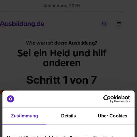
Ausbildung 2026
Stellen finden
Wie war/ist deine Ausbildung?
Sei ein Held und hilf
anderen
Schritt 1 von 7
Art der Ausbildung
Zustimmung
Details
Über Cookies
Klassische duale Berufsausbildung
Schulische Ausbildung