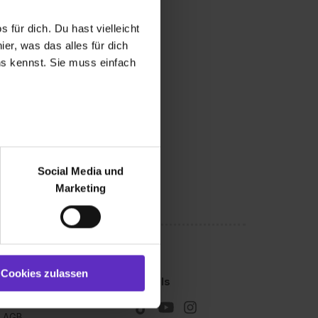
 für dich. Du hast vielleicht
er, was das alles für dich
uns kennst. Sie muss einfach
r bei Benutzung der
bseite zu analysieren
Social Media und
ür soziale Medien, Werbung
Marketing
und Marketing“). Unsere
 bereitgestellt hast oder die
ookies zulassen“ stimmst du
e (ausgenommen „Notwendig“)
st du auch damit
Cookies zulassen
Kleingedrucktes
Socials
gezeigt und hierfür
Impressum
ermittelt werden. Eine
AGB