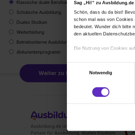
Klassische duale Berufsausbildung
Sag „Hi!“ zu Ausbildung.de
Schön, dass du da bist! Bevor
Schulische Ausbildung
schon mal was von Cookies ge
Duales Studium
bedeutet. Wunder dich bitte n
Weiterbildung
den aktuellen Datenschutzb
Betriebsinterne Ausbildung
Die Nutzung von Cookies auf
Abiturientenprogramm
Wir verwenden Cookies zur t
Einwilligungsauswahl
Webseite getroffenen Einstel
Weiter zu Schritt 2
Notwendig
(„Statistiken“), um Informat
und Analysen weiterzugeben 
Partner führen diese Informa
sie im Rahmen deiner Nutzun
dem Setzen der Cookies und
zu. . In diesem Fall sowie b
einverstanden, dass dir nach
Ausbildung.de ist eines der führenden
erforderliche personenbezoge
Portale für
Ausbildung, duales Studium