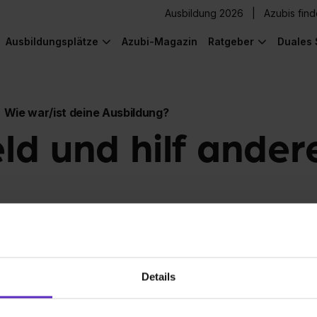
Ausbildung 2026
Azubis fin
Ausbildungsplätze
Azubi-Magazin
Ratgeber
Duales 
Wie war/ist deine Ausbildung?
eld und hilf ander
Details