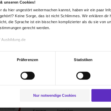
 & unseren Cookies!
 du hier ungestört weitermachen kannst, haben wir ein paar Infos
hört!? Keine Sorge, das ist nicht Schlimmes. Wir erklären dir hi
icht, die Sprache ist ein bisschen komplizierter als du sie von 
estimmungen gerecht werden.
 Ausbildung.de
echnischen Funktion unserer Webseite („Notwendig“), um von di
lungen zu speichern ( „Präferenzen“), die Zugriffe auf unsere We
Präferenzen
Statistiken
ionen zu deiner Verwendung unserer Website an unsere Partner f
und um Inhalte und Anzeigen zu personalisieren („Social Media 
tionen möglicherweise mit weiteren Daten zusammen, die du ihnen
g der Dienste gesammelt haben. Durch Klick auf den Button „C
 der Datenverarbeitung für alle genannten Verwendungszweck
ei der separaten Aktivierung von „Social Media und Marketing“ bi
Nur notwendige Cookies
Über uns
Für dich
 Setzen der Cookies externe Inhalte (z.B. Videos oder Posts) an
Kontakt
Inserieren
ne Daten an Social Media Dienste, ggfs. mit Sitz in den USA, üb
Karriere
Anmelden