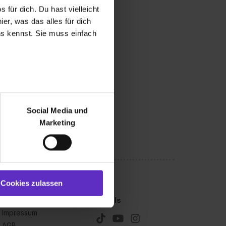
 für dich. Du hast vielleicht
er, was das alles für dich
uns kennst. Sie muss einfach
r bei Benutzung der
bseite zu analysieren
Social Media und
ür soziale Medien, Werbung
Marketing
und Marketing“). Unsere
 bereitgestellt hast oder die
ookies zulassen“ stimmst du
e (ausgenommen „Notwendig“)
st du auch damit
Cookies zulassen
gezeigt und hierfür
Kleingedrucktes
Socials
ermittelt werden. Eine
Impressum
Willst du nur bestimmte
AGB