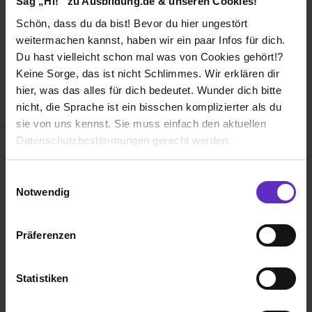
Sag „Hi!“ zu Ausbildung.de & unseren Cookies!
Duales Studium
Schön, dass du da bist! Bevor du hier ungestört
Weiterbildung
weitermachen kannst, haben wir ein paar Infos für dich.
Du hast vielleicht schon mal was von Cookies gehört!?
Betriebsinterne Ausbildung
Keine Sorge, das ist nicht Schlimmes. Wir erklären dir
Abiturientenprogramm
hier, was das alles für dich bedeutet. Wunder dich bitte
nicht, die Sprache ist ein bisschen komplizierter als du
Weiter zu Schritt 2
sie von uns kennst. Sie muss einfach den aktuellen
Datenschutzbestimmungen gerecht werden.
Die Nutzung von Cookies auf Ausbildung.de
Einwilligungsauswahl
Notwendig
Wir verwenden Cookies zur technischen Funktion
unserer Webseite („Notwendig“), um von dir bei
Präferenzen
Benutzung der Webseite getroffenen Einstellungen zu
Ausbildung.de ist eines der führenden
speichern ( „Präferenzen“), die Zugriffe auf unsere
Portale für
Ausbildung, duales
Webseite zu analysieren („Statistiken“), um
Statistiken
Studium
und
Schülerpraktikum.
Informationen zu deiner Verwendung unserer Website an
unsere Partner für soziale Medien, Werbung und