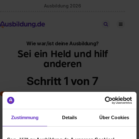
Ausbildung 2026
Stellen finden
Wie war/ist deine Ausbildung?
Sei ein Held und hilf
anderen
Schritt 1 von 7
Art der Ausbildung
Zustimmung
Details
Über Cookies
Klassische duale Berufsausbildung
Schulische Ausbildung