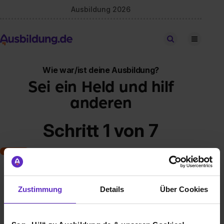
Ausbildung 2026
Stellen finden
Wie war/ist deine Ausbildung?
Sei ein Held und hilf
anderen
Schritt 1 von 7
Art der Ausbildung
Zustimmung
Details
Über Cookies
Klassische duale Berufsausbildung
Schulische Ausbildung