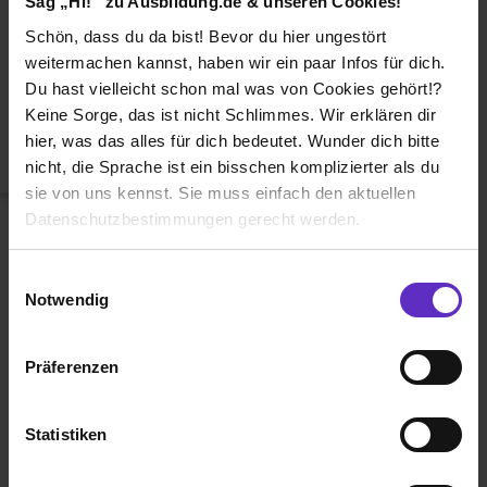
Sag „Hi!“ zu Ausbildung.de & unseren Cookies!
Duales Studium
Schön, dass du da bist! Bevor du hier ungestört
Weiterbildung
weitermachen kannst, haben wir ein paar Infos für dich.
Du hast vielleicht schon mal was von Cookies gehört!?
Betriebsinterne Ausbildung
Keine Sorge, das ist nicht Schlimmes. Wir erklären dir
Abiturientenprogramm
hier, was das alles für dich bedeutet. Wunder dich bitte
nicht, die Sprache ist ein bisschen komplizierter als du
Weiter zu Schritt 2
sie von uns kennst. Sie muss einfach den aktuellen
Datenschutzbestimmungen gerecht werden.
Die Nutzung von Cookies auf Ausbildung.de
Einwilligungsauswahl
Notwendig
Wir verwenden Cookies zur technischen Funktion
unserer Webseite („Notwendig“), um von dir bei
Präferenzen
Benutzung der Webseite getroffenen Einstellungen zu
Ausbildung.de ist eines der führenden
speichern ( „Präferenzen“), die Zugriffe auf unsere
Portale für
Ausbildung, duales
Webseite zu analysieren („Statistiken“), um
Statistiken
Studium
und
Schülerpraktikum.
Informationen zu deiner Verwendung unserer Website an
unsere Partner für soziale Medien, Werbung und