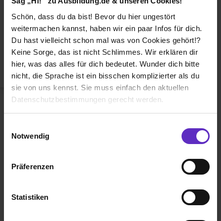
Sag „Hi!“ zu Ausbildung.de & unseren Cookies!
Duales Studium
Schön, dass du da bist! Bevor du hier ungestört
Weiterbildung
weitermachen kannst, haben wir ein paar Infos für dich.
Du hast vielleicht schon mal was von Cookies gehört!?
Betriebsinterne Ausbildung
Keine Sorge, das ist nicht Schlimmes. Wir erklären dir
Abiturientenprogramm
hier, was das alles für dich bedeutet. Wunder dich bitte
nicht, die Sprache ist ein bisschen komplizierter als du
Weiter zu Schritt 2
sie von uns kennst. Sie muss einfach den aktuellen
Datenschutzbestimmungen gerecht werden.
Die Nutzung von Cookies auf Ausbildung.de
Einwilligungsauswahl
Notwendig
Wir verwenden Cookies zur technischen Funktion
unserer Webseite („Notwendig“), um von dir bei
Präferenzen
Benutzung der Webseite getroffenen Einstellungen zu
Ausbildung.de ist eines der führenden
speichern ( „Präferenzen“), die Zugriffe auf unsere
Portale für
Ausbildung, duales
Webseite zu analysieren („Statistiken“), um
Statistiken
Studium
und
Schülerpraktikum.
Informationen zu deiner Verwendung unserer Website an
unsere Partner für soziale Medien, Werbung und