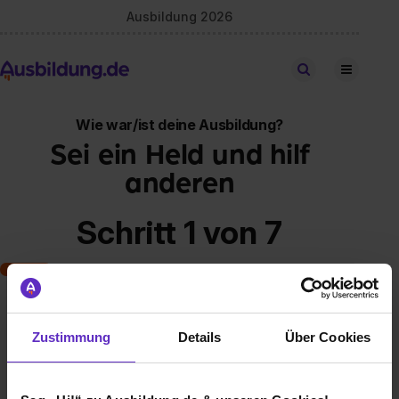
Ausbildung 2026
Stellen finden
Wie war/ist deine Ausbildung?
Sei ein Held und hilf
anderen
Schritt 1 von 7
Art der Ausbildung
Zustimmung
Details
Über Cookies
Klassische duale Berufsausbildung
Schulische Ausbildung