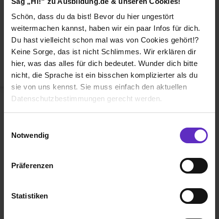
Sag „Hi!“ zu Ausbildung.de & unseren Cookies!
Duales Studium
Schön, dass du da bist! Bevor du hier ungestört
Weiterbildung
weitermachen kannst, haben wir ein paar Infos für dich.
Du hast vielleicht schon mal was von Cookies gehört!?
Betriebsinterne Ausbildung
Keine Sorge, das ist nicht Schlimmes. Wir erklären dir
Abiturientenprogramm
hier, was das alles für dich bedeutet. Wunder dich bitte
nicht, die Sprache ist ein bisschen komplizierter als du
Weiter zu Schritt 2
sie von uns kennst. Sie muss einfach den aktuellen
Datenschutzbestimmungen gerecht werden.
Die Nutzung von Cookies auf Ausbildung.de
Einwilligungsauswahl
Notwendig
Wir verwenden Cookies zur technischen Funktion
unserer Webseite („Notwendig“), um von dir bei
Präferenzen
Benutzung der Webseite getroffenen Einstellungen zu
Ausbildung.de ist eines der führenden
speichern ( „Präferenzen“), die Zugriffe auf unsere
Portale für
Ausbildung, duales
Webseite zu analysieren („Statistiken“), um
Statistiken
Studium
und
Schülerpraktikum.
Informationen zu deiner Verwendung unserer Website an
unsere Partner für soziale Medien, Werbung und