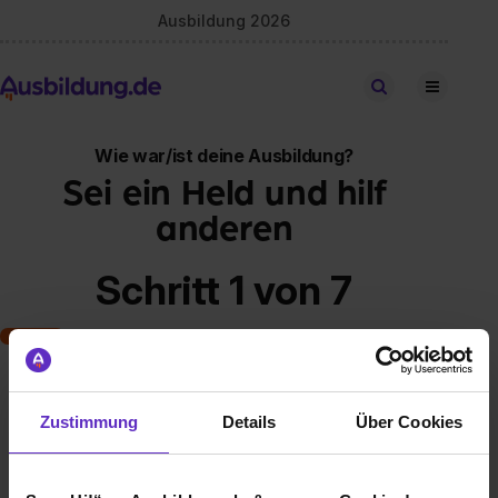
Ausbildung 2026
Stellen finden
Wie war/ist deine Ausbildung?
Sei ein Held und hilf
anderen
Schritt 1 von 7
Art der Ausbildung
Zustimmung
Details
Über Cookies
Klassische duale Berufsausbildung
Schulische Ausbildung