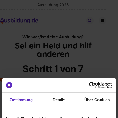
Ausbildung 2026
Stellen finden
Wie war/ist deine Ausbildung?
Sei ein Held und hilf
anderen
Schritt 1 von 7
Art der Ausbildung
Zustimmung
Details
Über Cookies
Klassische duale Berufsausbildung
Schulische Ausbildung