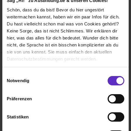
Sag „Hi!“ zu Ausbildung.de & unseren Cookies!
Duales Studium
Schön, dass du da bist! Bevor du hier ungestört
Weiterbildung
weitermachen kannst, haben wir ein paar Infos für dich.
Du hast vielleicht schon mal was von Cookies gehört!?
Betriebsinterne Ausbildung
Keine Sorge, das ist nicht Schlimmes. Wir erklären dir
Abiturientenprogramm
hier, was das alles für dich bedeutet. Wunder dich bitte
nicht, die Sprache ist ein bisschen komplizierter als du
Weiter zu Schritt 2
sie von uns kennst. Sie muss einfach den aktuellen
Datenschutzbestimmungen gerecht werden.
Die Nutzung von Cookies auf Ausbildung.de
Einwilligungsauswahl
Notwendig
Wir verwenden Cookies zur technischen Funktion
unserer Webseite („Notwendig“), um von dir bei
Präferenzen
Benutzung der Webseite getroffenen Einstellungen zu
Ausbildung.de ist eines der führenden
speichern ( „Präferenzen“), die Zugriffe auf unsere
Portale für
Ausbildung, duales
Webseite zu analysieren („Statistiken“), um
Statistiken
Studium
und
Schülerpraktikum.
Informationen zu deiner Verwendung unserer Website an
unsere Partner für soziale Medien, Werbung und