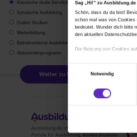
Klassische duale Berufsausbildung
Sag „Hi!“ zu Ausbildung.de
Schön, dass du da bist! Bevor
Schulische Ausbildung
schon mal was von Cookies ge
Duales Studium
bedeutet. Wunder dich bitte n
Weiterbildung
den aktuellen Datenschutzb
Betriebsinterne Ausbildung
Die Nutzung von Cookies auf
Abiturientenprogramm
Wir verwenden Cookies zur t
Einwilligungsauswahl
Webseite getroffenen Einstel
Weiter zu Schritt 2
Notwendig
(„Statistiken“), um Informat
und Analysen weiterzugeben 
Partner führen diese Informa
sie im Rahmen deiner Nutzun
dem Setzen der Cookies und
zu. . In diesem Fall sowie b
einverstanden, dass dir nach
Ausbildung.de ist eines der führenden
erforderliche personenbezoge
Portale für
Ausbildung, duales Studium