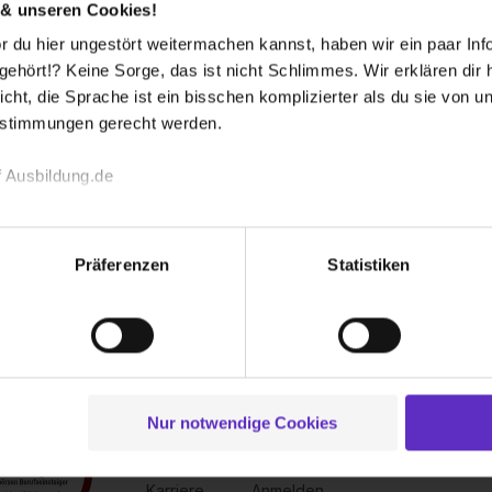
 & unseren Cookies!
 du hier ungestört weitermachen kannst, haben wir ein paar Infos
hört!? Keine Sorge, das ist nicht Schlimmes. Wir erklären dir hi
icht, die Sprache ist ein bisschen komplizierter als du sie von 
estimmungen gerecht werden.
 Ausbildung.de
echnischen Funktion unserer Webseite („Notwendig“), um von di
lungen zu speichern ( „Präferenzen“), die Zugriffe auf unsere We
Präferenzen
Statistiken
ionen zu deiner Verwendung unserer Website an unsere Partner f
und um Inhalte und Anzeigen zu personalisieren („Social Media 
tionen möglicherweise mit weiteren Daten zusammen, die du ihnen
g der Dienste gesammelt haben. Durch Klick auf den Button „C
 der Datenverarbeitung für alle genannten Verwendungszweck
ei der separaten Aktivierung von „Social Media und Marketing“ bi
Nur notwendige Cookies
Über uns
Für dich
 Setzen der Cookies externe Inhalte (z.B. Videos oder Posts) an
Kontakt
Inserieren
ne Daten an Social Media Dienste, ggfs. mit Sitz in den USA, üb
Karriere
Anmelden