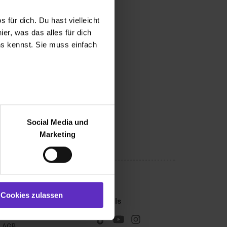
 für dich. Du hast vielleicht
er, was das alles für dich
uns kennst. Sie muss einfach
r bei Benutzung der
bseite zu analysieren
Social Media und
ür soziale Medien, Werbung
Marketing
und Marketing“). Unsere
 bereitgestellt hast oder die
ookies zulassen“ stimmst du
e (ausgenommen „Notwendig“)
st du auch damit
Cookies zulassen
Kleingedrucktes
Socials
gezeigt und hierfür
Impressum
ermittelt werden. Eine
AGB