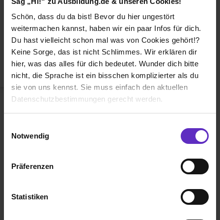
Sag „Hi!“ zu Ausbildung.de & unseren Cookies!
Duales Studium
Schön, dass du da bist! Bevor du hier ungestört
Weiterbildung
weitermachen kannst, haben wir ein paar Infos für dich.
Du hast vielleicht schon mal was von Cookies gehört!?
Betriebsinterne Ausbildung
Keine Sorge, das ist nicht Schlimmes. Wir erklären dir
Abiturientenprogramm
hier, was das alles für dich bedeutet. Wunder dich bitte
nicht, die Sprache ist ein bisschen komplizierter als du
Weiter zu Schritt 2
sie von uns kennst. Sie muss einfach den aktuellen
Datenschutzbestimmungen gerecht werden.
Die Nutzung von Cookies auf Ausbildung.de
Einwilligungsauswahl
Notwendig
Wir verwenden Cookies zur technischen Funktion
unserer Webseite („Notwendig“), um von dir bei
Präferenzen
Benutzung der Webseite getroffenen Einstellungen zu
Ausbildung.de ist eines der führenden
speichern ( „Präferenzen“), die Zugriffe auf unsere
Portale für
Ausbildung, duales
Webseite zu analysieren („Statistiken“), um
Statistiken
Studium
und
Schülerpraktikum.
Informationen zu deiner Verwendung unserer Website an
unsere Partner für soziale Medien, Werbung und