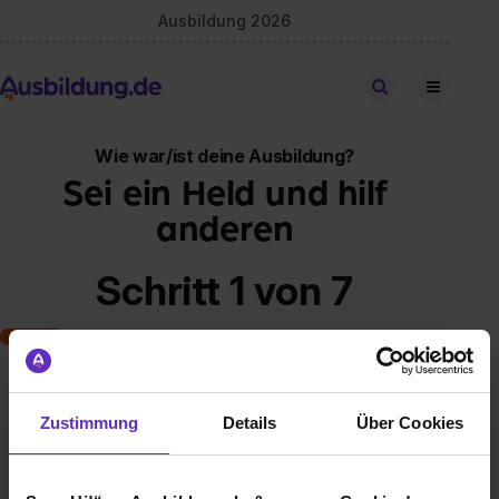
Ausbildung 2026
Stellen finden
Wie war/ist deine Ausbildung?
Sei ein Held und hilf
anderen
Schritt 1 von 7
Art der Ausbildung
Zustimmung
Details
Über Cookies
Klassische duale Berufsausbildung
Schulische Ausbildung