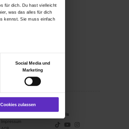
 für dich. Du hast vielleicht
er, was das alles für dich
uns kennst. Sie muss einfach
r bei Benutzung der
bseite zu analysieren
Social Media und
ür soziale Medien, Werbung
Marketing
und Marketing“). Unsere
 bereitgestellt hast oder die
ookies zulassen“ stimmst du
e (ausgenommen „Notwendig“)
st du auch damit
Cookies zulassen
gezeigt und hierfür
Kleingedrucktes
Socials
ermittelt werden. Eine
Impressum
Willst du nur bestimmte
AGB