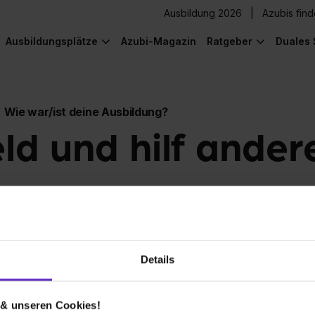
Ausbildung 2026
Azubis fin
Ausbildungsplätze
Azubi-Magazin
Ratgeber
Duales 
Wie war/ist deine Ausbildung?
eld und hilf ander
Details
 & unseren Cookies!