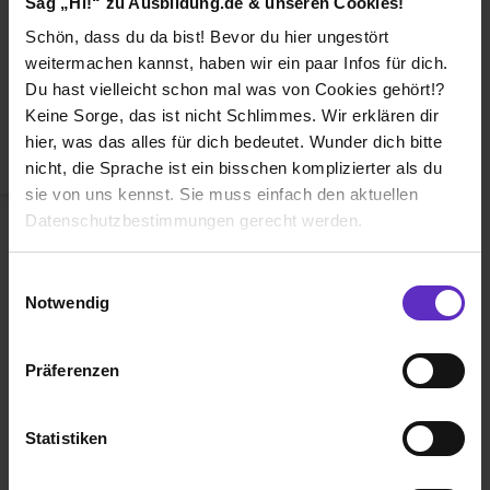
Sag „Hi!“ zu Ausbildung.de & unseren Cookies!
Duales Studium
Schön, dass du da bist! Bevor du hier ungestört
Weiterbildung
weitermachen kannst, haben wir ein paar Infos für dich.
Du hast vielleicht schon mal was von Cookies gehört!?
Betriebsinterne Ausbildung
Keine Sorge, das ist nicht Schlimmes. Wir erklären dir
Abiturientenprogramm
hier, was das alles für dich bedeutet. Wunder dich bitte
nicht, die Sprache ist ein bisschen komplizierter als du
Weiter zu Schritt 2
sie von uns kennst. Sie muss einfach den aktuellen
Datenschutzbestimmungen gerecht werden.
Die Nutzung von Cookies auf Ausbildung.de
Einwilligungsauswahl
Notwendig
Wir verwenden Cookies zur technischen Funktion
unserer Webseite („Notwendig“), um von dir bei
Präferenzen
Benutzung der Webseite getroffenen Einstellungen zu
Ausbildung.de ist eines der führenden
speichern ( „Präferenzen“), die Zugriffe auf unsere
Portale für
Ausbildung, duales
Webseite zu analysieren („Statistiken“), um
Statistiken
Studium
und
Schülerpraktikum.
Informationen zu deiner Verwendung unserer Website an
unsere Partner für soziale Medien, Werbung und