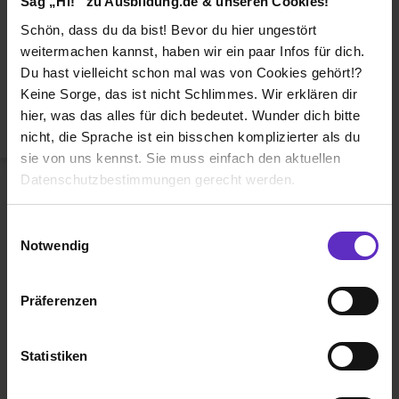
Sag „Hi!“ zu Ausbildung.de & unseren Cookies!
Duales Studium
Schön, dass du da bist! Bevor du hier ungestört
Weiterbildung
weitermachen kannst, haben wir ein paar Infos für dich.
Du hast vielleicht schon mal was von Cookies gehört!?
Betriebsinterne Ausbildung
Keine Sorge, das ist nicht Schlimmes. Wir erklären dir
Abiturientenprogramm
hier, was das alles für dich bedeutet. Wunder dich bitte
nicht, die Sprache ist ein bisschen komplizierter als du
Weiter zu Schritt 2
sie von uns kennst. Sie muss einfach den aktuellen
Datenschutzbestimmungen gerecht werden.
Die Nutzung von Cookies auf Ausbildung.de
Einwilligungsauswahl
Notwendig
Wir verwenden Cookies zur technischen Funktion
unserer Webseite („Notwendig“), um von dir bei
Präferenzen
Benutzung der Webseite getroffenen Einstellungen zu
Ausbildung.de ist eines der führenden
speichern ( „Präferenzen“), die Zugriffe auf unsere
Portale für
Ausbildung, duales
Webseite zu analysieren („Statistiken“), um
Statistiken
Studium
und
Schülerpraktikum.
Informationen zu deiner Verwendung unserer Website an
unsere Partner für soziale Medien, Werbung und