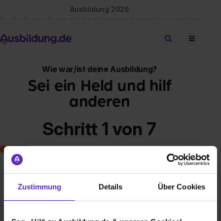
Ausbildung 2026
Stellen finden
Wie war/ist deine Ausbildung?
Sei ein Held und hilf
anderen
Schritt 1 von 7
Art der Ausbildung
Zustimmung
Details
Über Cookies
Klassische duale Berufsausbildung
Schulische Ausbildung