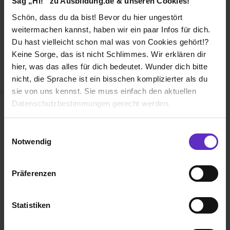
Sag „Hi!“ zu Ausbildung.de & unseren Cookies!
Duales Studium
Schön, dass du da bist! Bevor du hier ungestört
Weiterbildung
weitermachen kannst, haben wir ein paar Infos für dich.
Du hast vielleicht schon mal was von Cookies gehört!?
Betriebsinterne Ausbildung
Keine Sorge, das ist nicht Schlimmes. Wir erklären dir
Abiturientenprogramm
hier, was das alles für dich bedeutet. Wunder dich bitte
nicht, die Sprache ist ein bisschen komplizierter als du
Weiter zu Schritt 2
sie von uns kennst. Sie muss einfach den aktuellen
Datenschutzbestimmungen gerecht werden.
Die Nutzung von Cookies auf Ausbildung.de
Einwilligungsauswahl
Notwendig
Wir verwenden Cookies zur technischen Funktion
unserer Webseite („Notwendig“), um von dir bei
Präferenzen
Benutzung der Webseite getroffenen Einstellungen zu
Ausbildung.de ist eines der führenden
speichern ( „Präferenzen“), die Zugriffe auf unsere
Portale für
Ausbildung, duales
Webseite zu analysieren („Statistiken“), um
Statistiken
Studium
und
Schülerpraktikum.
Informationen zu deiner Verwendung unserer Website an
unsere Partner für soziale Medien, Werbung und