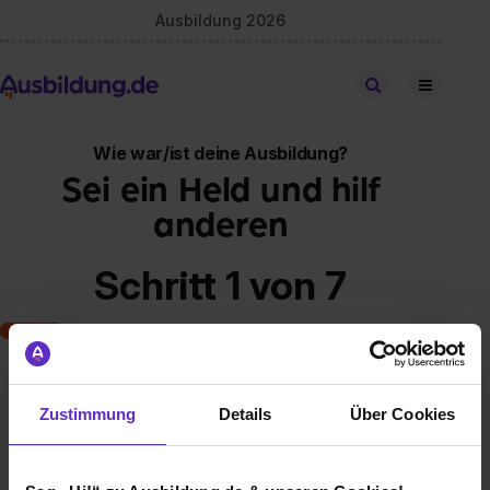
Ausbildung 2026
Stellen finden
Wie war/ist deine Ausbildung?
Sei ein Held und hilf
anderen
Schritt 1 von 7
Art der Ausbildung
Zustimmung
Details
Über Cookies
Klassische duale Berufsausbildung
Schulische Ausbildung