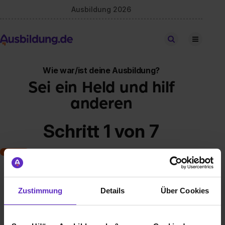
Ausbildung 2026
Stellen finden
Wie war/ist deine Ausbildung?
Sei ein Held und hilf
anderen
Schritt 1 von 7
Art der Ausbildung
Zustimmung
Details
Über Cookies
Klassische duale Berufsausbildung
Schulische Ausbildung