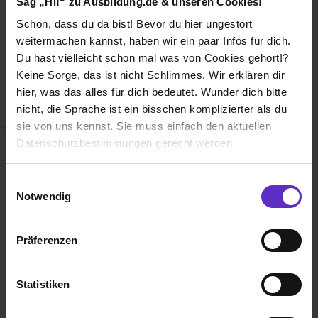
Sag „Hi!“ zu Ausbildung.de & unseren Cookies!
Duales Studium
Schön, dass du da bist! Bevor du hier ungestört
Weiterbildung
weitermachen kannst, haben wir ein paar Infos für dich.
Du hast vielleicht schon mal was von Cookies gehört!?
Betriebsinterne Ausbildung
Keine Sorge, das ist nicht Schlimmes. Wir erklären dir
Abiturientenprogramm
hier, was das alles für dich bedeutet. Wunder dich bitte
nicht, die Sprache ist ein bisschen komplizierter als du
Weiter zu Schritt 2
sie von uns kennst. Sie muss einfach den aktuellen
Datenschutzbestimmungen gerecht werden.
Die Nutzung von Cookies auf Ausbildung.de
Einwilligungsauswahl
Notwendig
Wir verwenden Cookies zur technischen Funktion
unserer Webseite („Notwendig“), um von dir bei
Präferenzen
Benutzung der Webseite getroffenen Einstellungen zu
Ausbildung.de ist eines der führenden
speichern ( „Präferenzen“), die Zugriffe auf unsere
Portale für
Ausbildung, duales
Webseite zu analysieren („Statistiken“), um
Statistiken
Studium
und
Schülerpraktikum.
Informationen zu deiner Verwendung unserer Website an
unsere Partner für soziale Medien, Werbung und