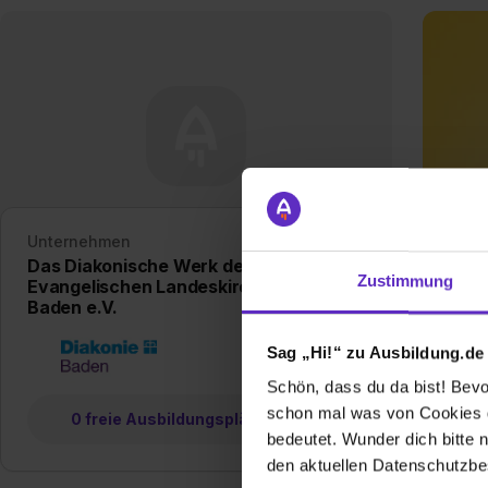
Unternehmen
Unte
Das Diakonische Werk der
DAS
Zustimmung
Evangelischen Landeskirche in
Gmb
Baden e.V.
Sag „Hi!“ zu Ausbildung.de
Schön, dass du da bist! Bevor
schon mal was von Cookies ge
0 freie Ausbildungsplätze
bedeutet. Wunder dich bitte n
den aktuellen Datenschutzb