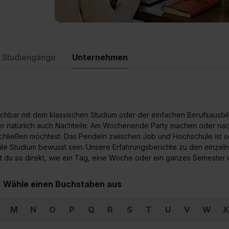
 Studiengänge
Unternehmen
leichbar mit dem klassischen Studium oder der einfachen Berufsausb
aber natürlich auch Nachteile: Am Wochenende Party machen oder na
schließen möchtest. Das Pendeln zwischen Job und Hochschule ist se
 duale Studium bewusst sein. Unsere Erfahrungsberichte zu den einze
rst du so direkt, wie ein Tag, eine Woche oder ein ganzes Semester
Wähle einen Buchstaben aus
M
N
O
P
Q
R
S
T
U
V
W
X