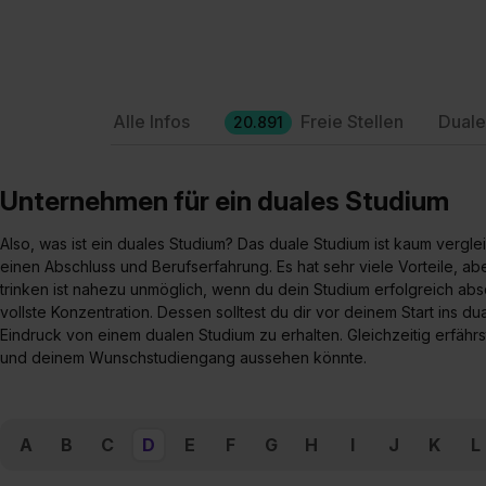
Alle Infos
Freie Stellen
Duale
20.891
Unternehmen für ein duales Studium
Also, was ist ein duales Studium? Das duale Studium ist kaum verg
einen Abschluss und Berufserfahrung. Es hat sehr viele Vorteile, 
trinken ist nahezu unmöglich, wenn du dein Studium erfolgreich ab
vollste Konzentration. Dessen solltest du dir vor deinem Start ins
Eindruck von einem dualen Studium zu erhalten. Gleichzeitig erfäh
und deinem Wunschstudiengang aussehen könnte.
A
B
C
D
E
F
G
H
I
J
K
L