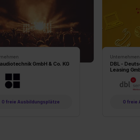
widerrufen. Weitere Informationen zu den einzelnen Cookies find
formationen:
Datenschutzerklärung
,
Impressum
.
rnehmen
Unternehmen
audiotechnik GmbH & Co. KG
DBL - Deuts
Leasing Gm
0 freie Ausbildungsplätze
0 freie