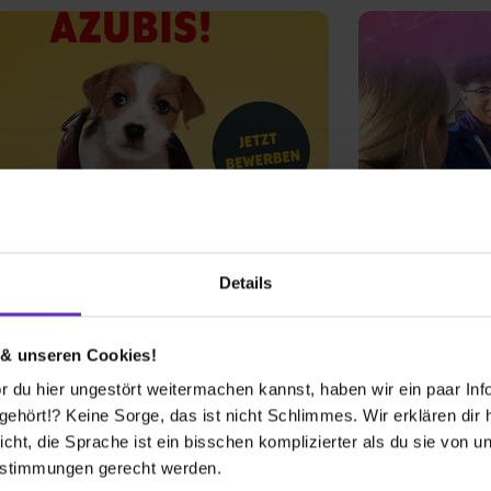
rnehmen
Unternehmen
 FUTTERHAUS - Franchise
Dataport A
Details
H & Co. KG
 & unseren Cookies!
 du hier ungestört weitermachen kannst, haben wir ein paar Infos
hört!? Keine Sorge, das ist nicht Schlimmes. Wir erklären dir hi
2 freie Ausbildungsplätze
0 freie
icht, die Sprache ist ein bisschen komplizierter als du sie von 
estimmungen gerecht werden.