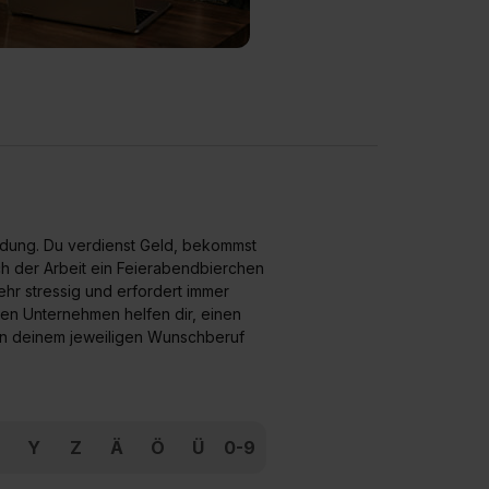
ildung. Du verdienst Geld, bekommst
ch der Arbeit ein Feierabendbierchen
hr stressig und erfordert immer
lnen Unternehmen helfen dir, einen
 in deinem jeweiligen Wunschberuf
Y
Z
Ä
Ö
Ü
0-9