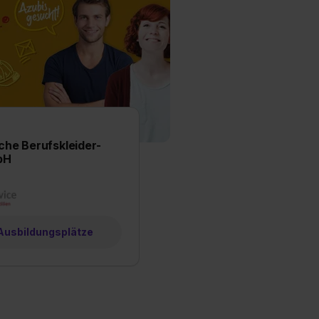
est du durch Klick auf
che Berufskleider-
bH
 Ausbildungsplätze