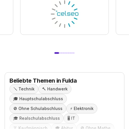
Beliebte Themen in Fulda
🪛
Technik
🔨
Handwerk
🎓️
Hauptschulabschluss
🚫
Ohne Schulabschluss
⚡️
Elektronik
🎓️
Realschulabschluss
🖥️
IT
👔
Kaufmännisch
🎓️
Abitur
🚫
Ohne Mathe