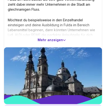
zieht dabei immer mehr Unternehmen in die Stadt am
gleichnamigen Fluss.
Möchtest du beispielsweise in den Einzelhandel
einsteigen und deine Ausbildung in Fulda im Bereich
Lebensmittel beginnen, dann könnten Unternehmen wie
Lidl, ALDI oder REWE die perfekte Anlaufstelle für dich
sein. Außerdem ist Fulda Hauptsitzt des
Mehr anzeigen
Lebensmittelhandelsunternehmens tegut. Interessiert dich
die Ausbildung zur Fachkraft für Systemgastronomie,
dann kannst du als Azubi bei McDonald’s deine Karriere
ins Rollen bringen.
In Fulda findest du zudem zahlreiche Hersteller der
Textilindustrie. Deine Ausbildung in Fulda kannst du somit
beispielsweise bei der Mehler AG oder der Wirth Gruppe
anstreben. Auch kannst du in den ansässigen Boutiquen
nach Ausbildungsstellen Ausschau halten, wenn dich
deine Interessen und Stärken in die Textilbranche ziehen.
Andere namhafte Vertreter, die mit der passenden