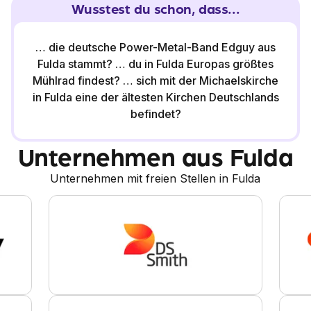
Wusstest du schon, dass...
Ausbildung in Fulda auf dich warten, sind zum Beispiel die
Deutsche Bahn, Nanu-Nana, Douglas, die Targobank
oder auch Goodyear. Wie du siehst, kannst du in so
… die deutsche Power-Metal-Band Edguy aus
ziemlich jeder Branche deine Wunschausbildung finden!
Fulda stammt? … du in Fulda Europas größtes
Mühlrad findest? … sich mit der Michaelskirche
in Fulda eine der ältesten Kirchen Deutschlands
befindet?
Unternehmen aus Fulda
Unternehmen mit freien Stellen in Fulda