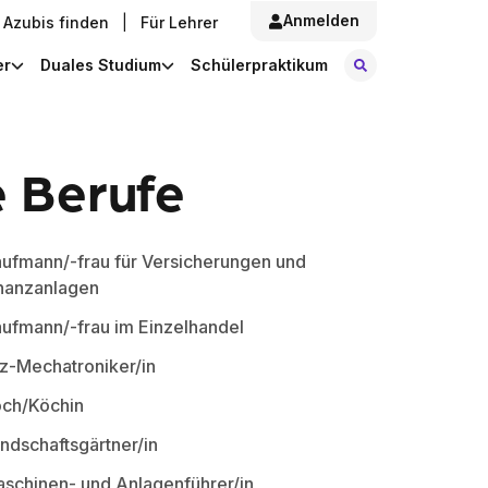
Anmelden
Azubis finden
|
Für Lehrer
Stellen finde
er
Duales Studium
Schülerpraktikum
e Berufe
ufmann/-frau für Versicherungen und
nanzanlagen
ufmann/-frau im Einzelhandel
z-Mechatroniker/in
ch/Köchin
ndschaftsgärtner/in
schinen- und Anlagenführer/in