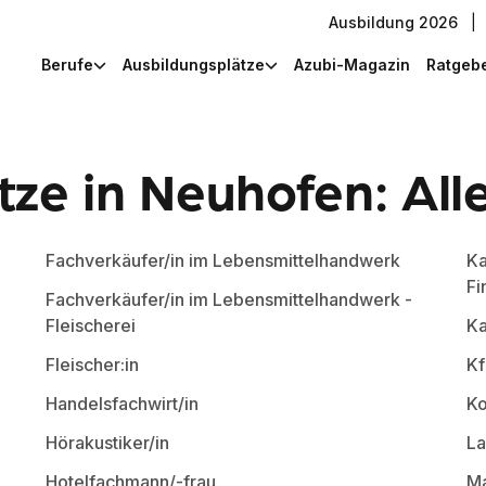
Ausbildung 2026
|
Berufe
Ausbildungsplätze
Azubi-Magazin
Ratgeb
ze in Neuhofen: All
Fachverkäufer/in im Lebensmittelhandwerk
Ka
Fi
Fachverkäufer/in im Lebensmittelhandwerk -
Fleischerei
Ka
Fleischer:in
Kf
Handelsfachwirt/in
Ko
Hörakustiker/in
La
Hotelfachmann/-frau
Ma