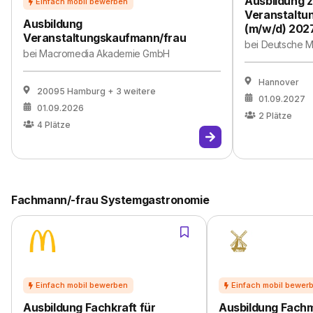
Ausbildung 
Veranstaltu
Ausbildung
(m/w/d) 202
Veranstaltungskaufmann/frau
bei
Deutsche 
bei
Macromedia Akademie GmbH
Hannover
20095 Hamburg
+ 3 weitere
01.09.2027
01.09.2026
2
Plätze
4
Plätze
Fachmann/-frau Systemgastronomie
Ausbildung Fachkraft für
Ausbildung Fach