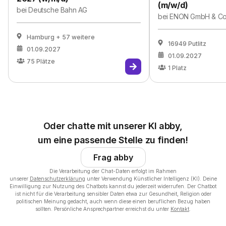
(m/w/d)
bei
Deutsche Bahn AG
bei
ENON GmbH & Co
Hamburg
+ 57 weitere
16949 Putlitz
01.09.2027
01.09.2027
75
Plätze
1
Platz
Oder chatte mit unserer KI abby,
um eine passende Stelle zu finden!
Frag abby
Die Verarbeitung der Chat-Daten erfolgt im Rahmen
unserer
Datenschutzerklärung
unter Verwendung Künstlicher Intelligenz (KI). Deine
Einwilligung zur Nutzung des Chatbots kannst du jederzeit widerrufen. Der Chatbot
ist nicht für die Verarbeitung sensibler Daten etwa zur Gesundheit, Religion oder
politischen Meinung gedacht, auch wenn diese einen beruflichen Bezug haben
sollten. Persönliche Ansprechpartner erreichst du unter
Kontakt
.