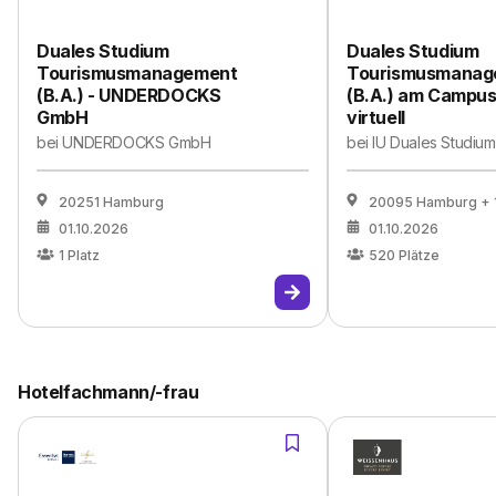
Duales Studium
Duales Studium
Tourismusmanagement
Tourismusmanag
(B.A.) - UNDERDOCKS
(B.A.) am Campus
GmbH
virtuell
bei
UNDERDOCKS GmbH
bei
IU Duales Studium
20251 Hamburg
20095 Hamburg
+ 
01.10.2026
01.10.2026
1
Platz
520
Plätze
Hotelfachmann/-frau