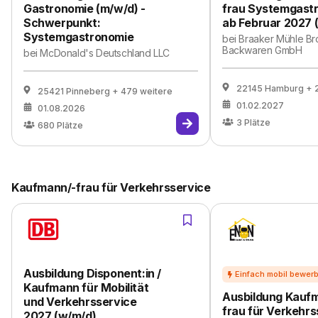
Gastronomie (m/w/d) -
frau Systemgast
Schwerpunkt:
ab Februar 2027 
Systemgastronomie
bei
Braaker Mühle Br
Backwaren GmbH
bei
McDonald's Deutschland LLC
22145 Hamburg
+ 
25421 Pinneberg
+ 479 weitere
01.02.2027
01.08.2026
3
Plätze
680
Plätze
Kaufmann/-frau für Verkehrsservice
Ausbildung Disponent:in /
Kaufmann für Mobilität
Ausbildung Kauf
und Verkehrsservice
frau für Verkehrs
2027 (w/m/d)