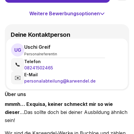
Weitere Bewerbungsoptionen
Deine Kontaktperson
Uschi Greif
UG
Personalreferentin
Telefon
📞
08241502465
E-Mail
✉️
personalabteilung@karwendel.de
Über uns
mmmh… Exquisa, keiner schmeckt mir so wie
dieser
…Das sollte doch bei deiner Ausbildung ähnlich
sein!
Wir sind die Karwendel-Werke in Buchloe und zählen