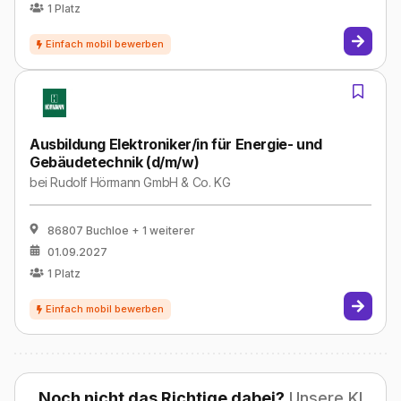
1
Platz
Ausbildung Elektroniker/in für Energie- und
Gebäudetechnik (d/m/w)
bei
Rudolf Hörmann GmbH & Co. KG
86807 Buchloe
+ 1 weiterer
01.09.2027
1
Platz
Noch nicht das Richtige dabei?
Unsere KI