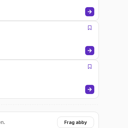
en.
Frag abby