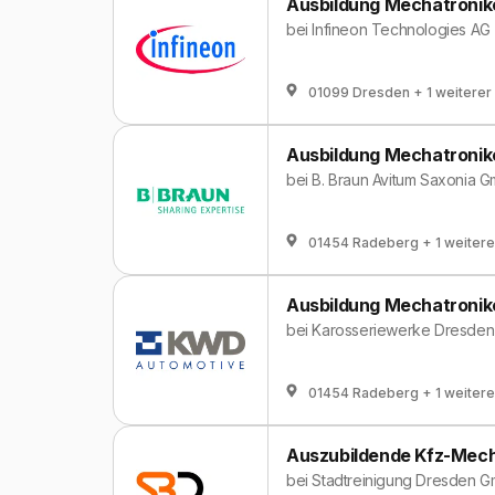
Ausbildung Mechatronik
bei
Infineon Technologies AG
01099 Dresden
+ 1 weiterer
Ausbildung Mechatronike
bei
B. Braun Avitum Saxonia 
01454 Radeberg
+ 1 weitere
Ausbildung Mechatronike
bei
Karosseriewerke Dresde
01454 Radeberg
+ 1 weitere
Auszubildende Kfz-Mech
bei
Stadtreinigung Dresden 