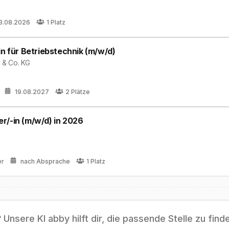
3.08.2026
1
Platz
in für Betriebstechnik (m/w/d)
 & Co. KG
19.08.2027
2
Plätze
r/-in (m/w/d) in 2026
er
nach Absprache
1
Platz
?
Unsere KI abby hilft dir, die passende Stelle zu find